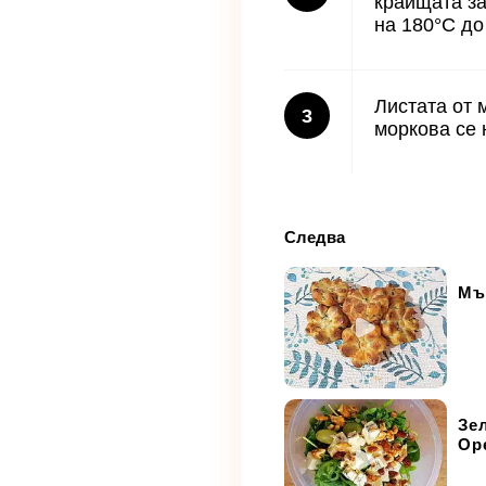
краищата за
на 180°С до
Листата от 
3
моркова се 
Следва
Мъ
Зе
Ор