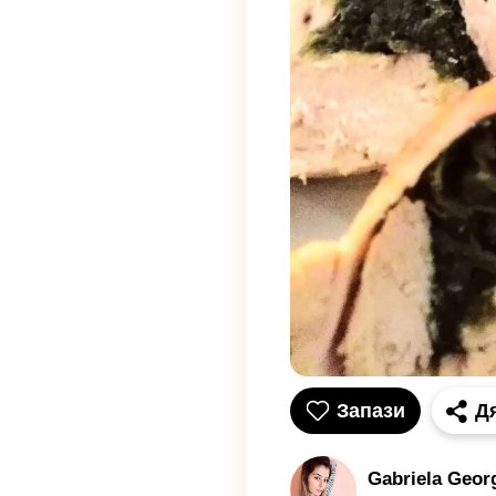
Запази
Д
Gabriela Geor