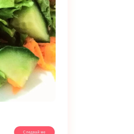
Следвай ме