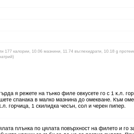
и 177 калории, 10.06 мазнини, 11.74 въглехидрати, 10.18 g протеи
натрий)
ърда я режете на тънко филе овкусете го с 1 к.л. гор
шете спанака в малко мазнина до омекване. Към ом
.л. горчица, 1 скилидка чесън, сол и черен пипер.
лата плънка по цялата повърхност на филето и го з