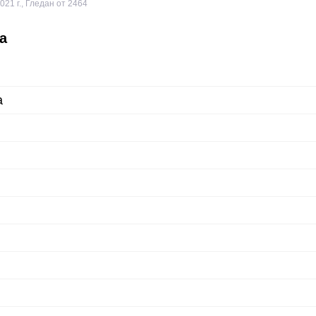
021 г.
,
Гледан от 2464
а
а