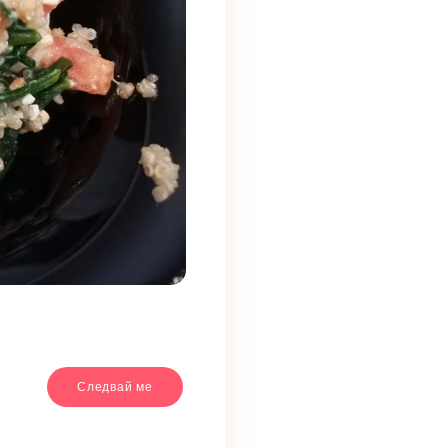
Следвай ме