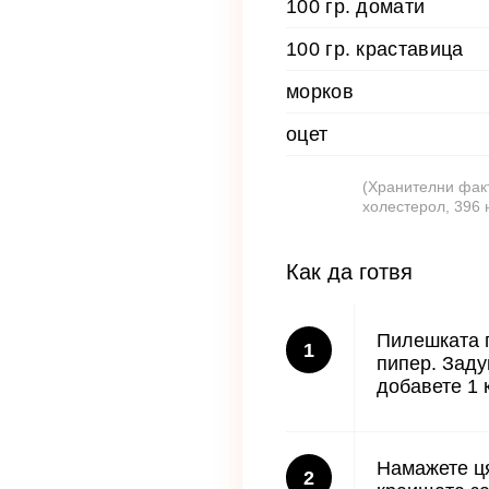
100 гр. домати
100 гр. краставица
морков
оцет
(Хранителни факт
холестерол, 396 
Как да готвя
Пилешката г
1
пипер. Заду
добавете 1 к
Намажете ця
2