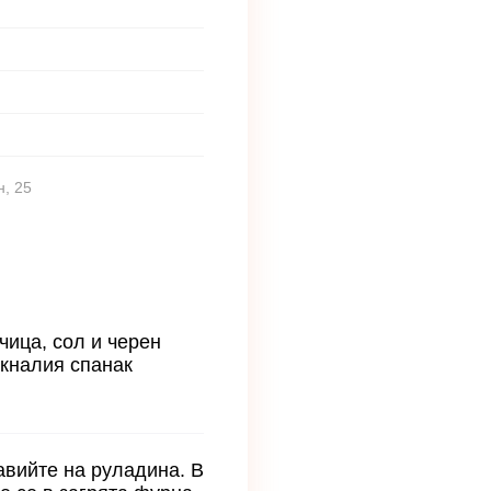
н, 25
чица, сол и черен
екналия спанак
авийте на руладина. В