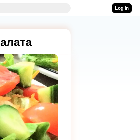
Log in
алата