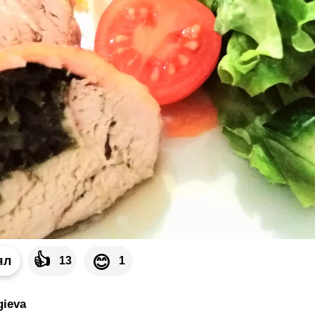
👍
😊
ял
13
1
gieva