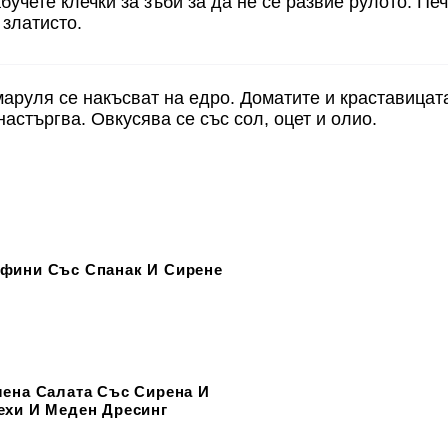
бучете клечки за зъби за да не се развие рулото. Пе
 златисто.
маруля се накъсват на едро. Доматите и краставицата
настъргва. Овкусява се със сол, оцет и олио.
фини Със Спанак И Сирене
лена Салата Със Сирена И
ехи И Меден Дресинг