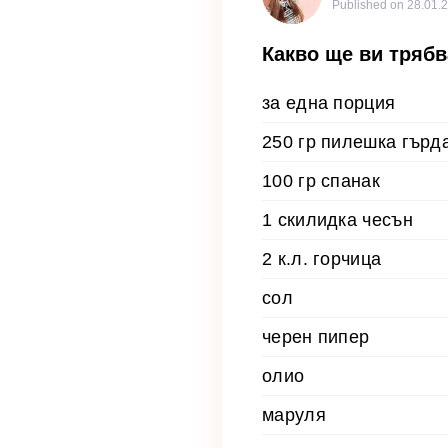
Published on
28.01.2
Какво ще ви трябв
за една порция
250 гр пилешка гърд
100 гр спанак
1 скилидка чесън
2 к.л. горчица
сол
черен пипер
олио
маруля