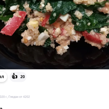
👍
ял
20
020 г.
,
Гледан от 4202
а