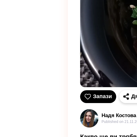
Запази
Д
Надя Костова
Published on
21.11.2
Какво ще ви трябв