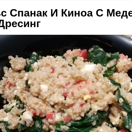
с Спанак И Киноа С Мед
Дресинг