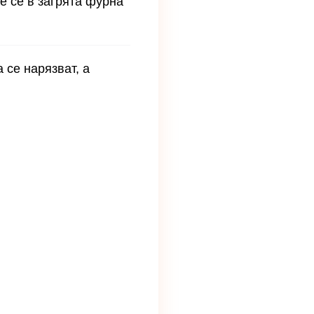
че се в загрята фурна
 се нарязват, а