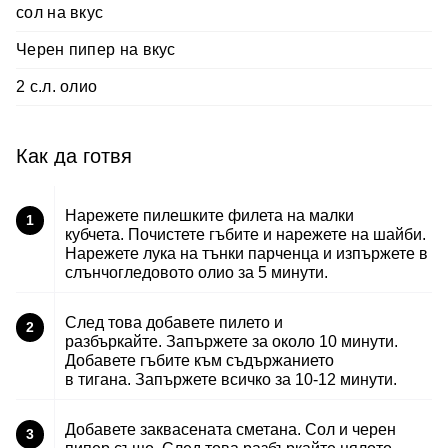
сол на вкус
Черен пипер на вкус
2 с.л. олио
Как да готвя
Нарежете пилешките филета на малки
1
кубчета. Почистете гъбите и нарежете на шайби.
Нарежете лука на тънки парченца и изпържете в
слънчогледовото олио за 5 минути.
След това добавете пилето и
2
разбъркайте. Запържете за около 10 минути.
Добавете гъбите към съдържанието
в тигана. Запържете всичко за 10-12 минути.
Добавете заквасената сметана. Сол и черен
3