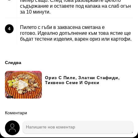
пипер също. След това разбъркайте цялото
съдържание и оставете под капака на слаб огън
за 10 минути.
Пилето с гъби в заквасена сметана е
4
готово. Идеално допълнение към това ястие ще
бъдат тестени изделия, варен ориз или картофи.
Следва
Ориз С Пиле, Златни Стафиди,
Тиквено Семе И Орехи
Коментари