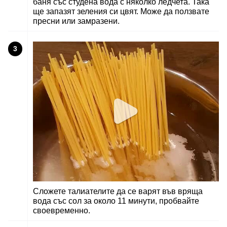
баня със студена вода с няколко ледчета. Така
ще запазят зеления си цвят. Може да ползвате
пресни или замразени.
3
Сложете талиателите да се варят във вряща
вода със сол за около 11 минути, пробвайте
своевременно.