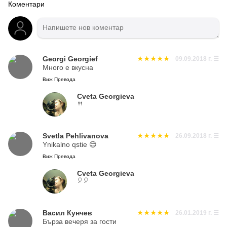
Коментари
Georgi Georgief
09.09.2018 г.
☰
Много е вкусна
Виж Превода
Cveta Georgieva
🍴
Svetla Pehlivanova
26.09.2018 г.
☰
Ynikalno qstie 😊
Виж Превода
Cveta Georgieva
🎈🎈
Васил Кунчев
26.01.2019 г.
☰
Бърза вечеря за гости