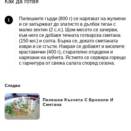
Как да готвя
Пилешките гърди (800 г) се нарязват на жулиени
1
и се запържват до златисто в дълбок тиган с
малко зехтин (2 с.л.). Щом месото се зачерви,
към него се добавя течната готварска сметана
(150 мл.) и солта. Бърка се, докато сметаната
изври и се сгъсти. Накрая се добавят и киселите
краставички (400 г), старателно отцедени и
нарязани на кубчета. Ястието се сервира горещо
с гарнитура от свежа салата според сезона.
Следва
Пилешки Късчета С Броколи И
Сметана