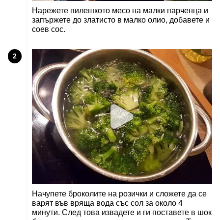
Нарежете пилешкото месо на малки парченца и
запържете до златисто в малко олио, добавете и
соев сос.
2
Начупете броколите на розички и сложете да се
варят във вряща вода със сол за около 4
минути. След това извадете и ги поставете в шок