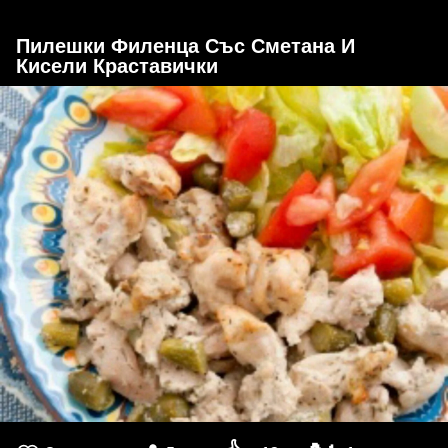
Пилешки Филенца Със Сметана И
Кисели Краставички