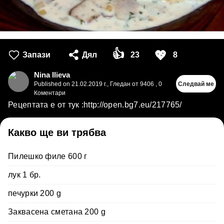
👍
💖
Запази
Дял
23
8
Nina Ilieva
Published on
21.02.2019 г.
,
Гледан от 9406
,
0
Следвай ме
Коментари
Рецептата е от тук :http://open.bg7.eu/217765/
Какво ще ви трябва
Пилешко филе 600 г
лук 1 бр.
печурки 200 g
Заквасена сметана 200 g