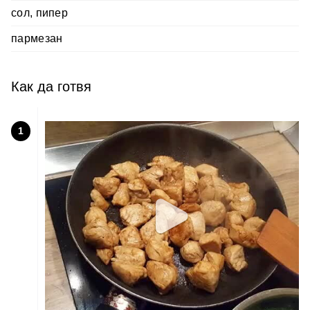
сол, пипер
пармезан
Как да готвя
1