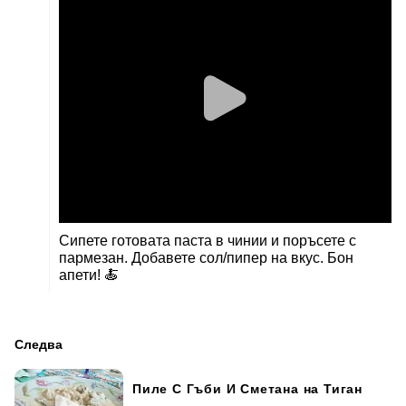
Сипете готовата паста в чинии и поръсете с
пармезан. Добавете сол/пипер на вкус. Бон
апети! 🍝
Следва
Пиле С Гъби И Сметана на Тиган