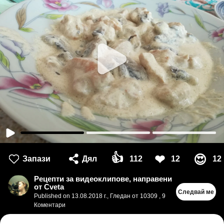
👍
❤
😍
Запази
Дял
112
12
12
Рецепти за видеоклипове, направени
от Cveta
Следвай ме
Published on
13.08.2018 г.
,
Гледан от 10309
,
9
Коментари