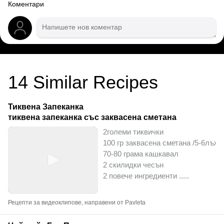
Коментари
14
Similar Recipes
Тиквена Запеканка
тиквена запеканка със заквасена сметана
2големи тиквички
100 гр заквасена сметана /5-6лъжи
70-80 грама кашкавал
2 скилидки чесън
2 повече ингредиенти ..
...
Рецепти за видеоклипове, направени от Pavleta