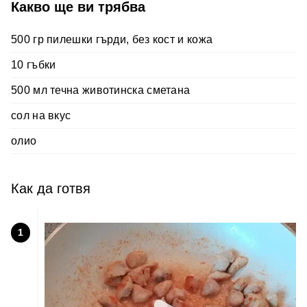
Какво ще ви трябва
500 гр пилешки гърди, без кост и кожа
10 гъбки
500 мл течна животинска сметана
сол на вкус
олио
Как да готвя
1