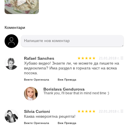
Коментари
Rafael Sanches
21.01.2018 г.
☰
Хубаво видео! Знаете ли, че можете да пишете на
видеоклипа? Има раздел в горната част на всяка
посока.
Вижте Оригинала
Виж Превода
Borislava Gendurova
Thank you, I'll bear that in mind next time :)
Silvia Curioni
22.01.2018 г.
☰
Каква невероятна рецепта!
Вижте Оригинала
Виж Превода