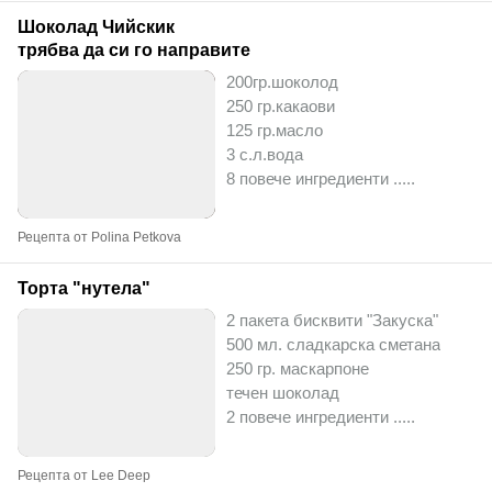
Шоколад Чийскик
трябва да си го направите
200гр.шоколод
250 гр.какаови
125 гр.масло
3 с.л.вода
8 повече ингредиенти ..
...
Рецепта от Polina Petkova
Торта "нутела"
2 пакета бисквити "Закуска"
500 мл. сладкарска сметана
250 гр. маскарпоне
течен шоколад
2 повече ингредиенти ..
...
Рецепта от Lee Deep