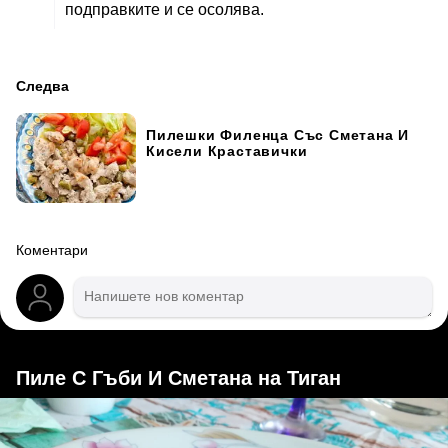
подправките и се осолява.
Следва
Пилешки Филенца Със Сметана И
Кисели Краставички
Коментари
Пиле С Гъби И Сметана на Тиган