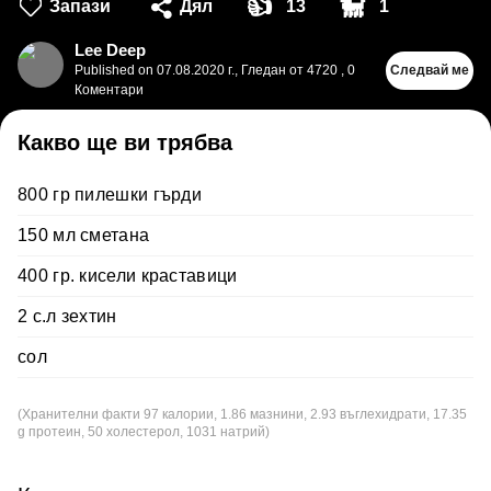
👍
🐩
Запази
Дял
13
1
Lee Deep
Published on
07.08.2020 г.
,
Гледан от 4720
,
0
Следвай ме
Коментари
Какво ще ви трябва
800 гр пилешки гърди
150 мл сметана
400 гр. кисели краставици
2 с.л зехтин
сол
(Хранителни факти 97 калории, 1.86 мазнини, 2.93 въглехидрати, 17.35
g протеин, 50 холестерол, 1031 натрий)