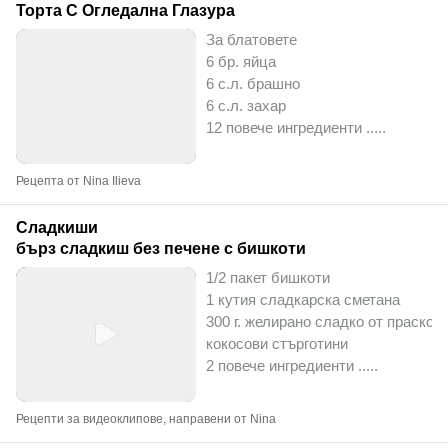
Торта С Огледална Глазура
За блатовете
6 бр. яйца
6 с.л. брашно
6 с.л. захар
12 повече ингредиенти ..
...
Рецепта от Nina Ilieva
Сладкиши
бърз сладкиш без печене с бишкоти
1/2 пакет бишкоти
1 кутия сладкарска сметана
300 г. желирано сладко от прасков
кокосови стърготини
2 повече ингредиенти ..
...
Рецепти за видеоклипове, направени от Nina