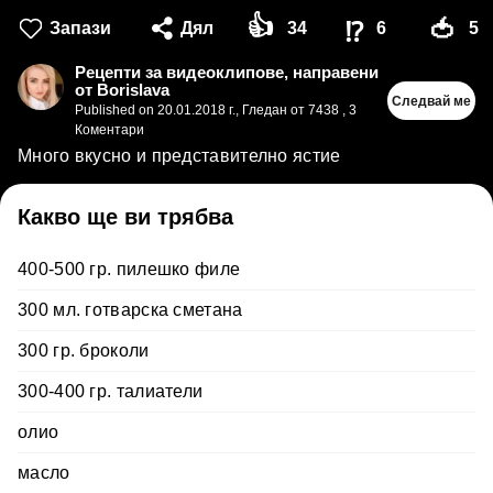
👍
🍅
⁉
Запази
Дял
34
6
5
Рецепти за видеоклипове, направени
от Borislava
Следвай ме
Published on
20.01.2018 г.
,
Гледан от 7438
,
3
Коментари
Много вкусно и представително ястие
Какво ще ви трябва
400-500 гр. пилешко филе
300 мл. готварска сметана
300 гр. броколи
300-400 гр. талиатели
олио
масло