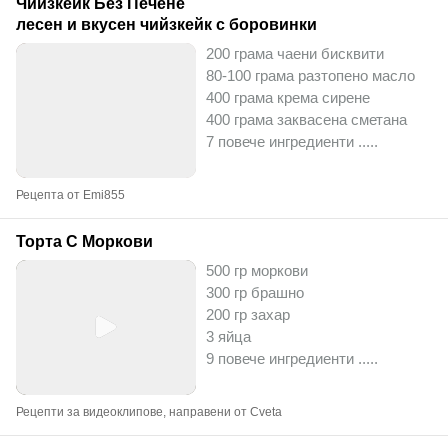
Чийзкейк Без Печене
лесен и вкусен чийзкейк с боровинки
200 грама чаени бисквити
80-100 грама разтопено масло
400 грама крема сирене
400 грама заквасена сметана
7 повече ингредиенти ..
...
Рецепта от Emi855
Торта С Моркови
500 гр моркови
300 гр брашно
200 гр захар
3 яйца
9 повече ингредиенти ..
...
Рецепти за видеоклипове, направени от Cveta