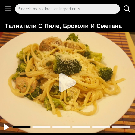
Талиатели С Пиле, Броколи И Сметана