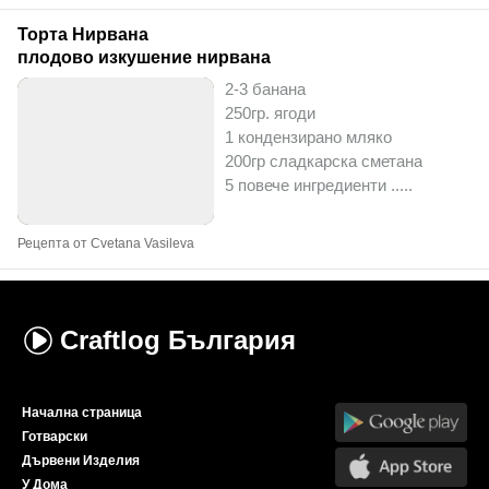
Торта Нирвана
плодово изкушение нирвана
2-3 банана
250гр. ягоди
1 кондензирано мляко
200гр сладкарска сметана
5 повече ингредиенти ..
...
Рецепта от Cvetana Vasileva
Craftlog
България
Начална страница
Готварски
Дървени Изделия
У Дома