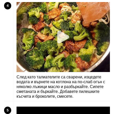
4
След като талиателите са сварени, изцедете
водата и върнете на котлона на по-слаб огън с
няколко лъжици масло и разбъркайте. Сипете
сметаната и бъркайте. Добавете пилешките
късчета и броколите, смесете.
5