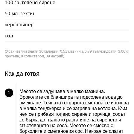
100 гр. топено сирене
50 мл. зехтин
черен пипер
сол
(Хранителни факти 36 калории, 0.51 мазнини, 6.79 въглехидрати, 3.06 g
протеин, 0 холестерол, 39 натрий)
Как да готвя
Месото се задушава в малко мазнина.
1
Броколите се бланшират в подсолена вода до
омекване. Течната готварска сметана се изсипва
в малка тенджерка и се загрява на котлона. Към
нея се прибавя топено сирене и горчица, сосът
се бърка до пълното разтапяне на сиренето и
сгъстяването на соса. Месото се смесва с
борколите и сметановия сос. Накрая се слагат