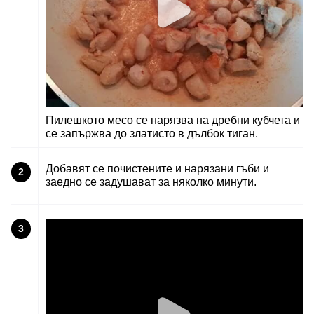
Пилешкото месо се нарязва на дребни кубчета и
се запържва до златисто в дълбок тиган.
Добавят се почистените и нарязани гъби и
2
заедно се задушават за няколко минути.
3