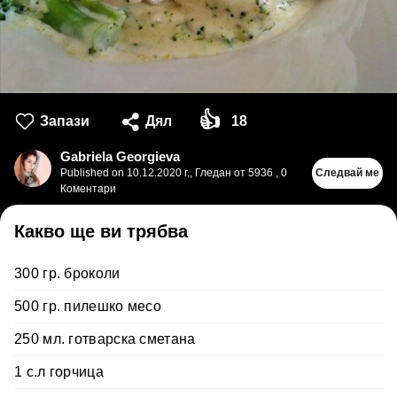
👍
Запази
Дял
18
Gabriela Georgieva
Published on
10.12.2020 г.
,
Гледан от 5936
,
0
Следвай ме
Коментари
Какво ще ви трябва
300 гр. броколи
500 гр. пилешко месо
250 мл. готварска сметана
1 с.л горчица