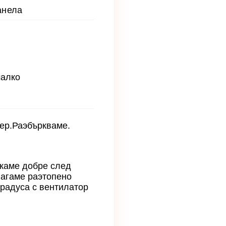
анела
малко
вер.Раэбъркваме.
скаме добре след
лагаме раэтопено
градуса с вентилатор