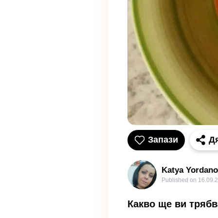
Запази
Д
Katya Yordan
Published on
16.09.2
Какво ще ви трябв