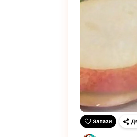
Запази
Д