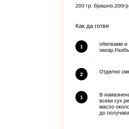
200 гр. брашно,200гр
Как да готвя
обелваме и 
1
эахар.Раэбъ
Отделно сме
2
В намаэнена
1
всеки сух р
масло около
до получава