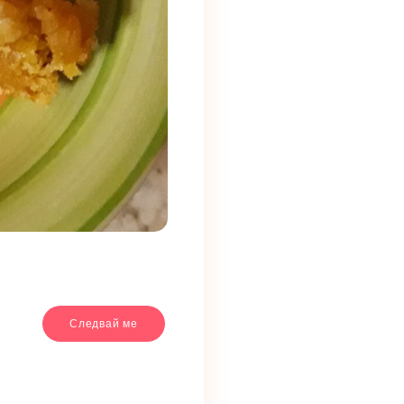
Следвай ме