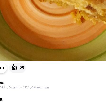
👍
ял
25
ova
018 г.
,
Гледан от 4374
,
0
Коментари
а