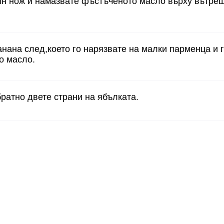
н нож и намазвате фъстъченото масло върху вътреш
нана след,което го нарязвате на малки парменца и г
о масло.
ратно двете страни на ябълката.