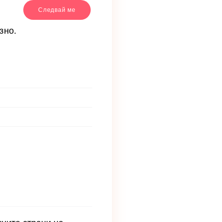
Следвай ме
зно.