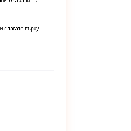
ните страни на
и слагате върху