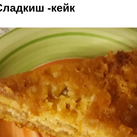
ладкиш -кейк