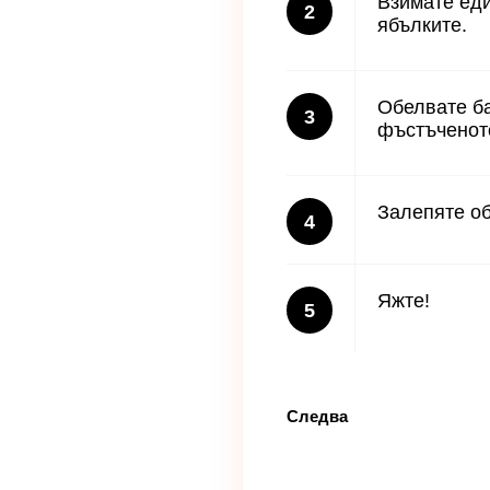
Взимате еди
2
ябълките.
Обелвате ба
3
фъстъченот
Залепяте об
4
Яжте!
5
Следва