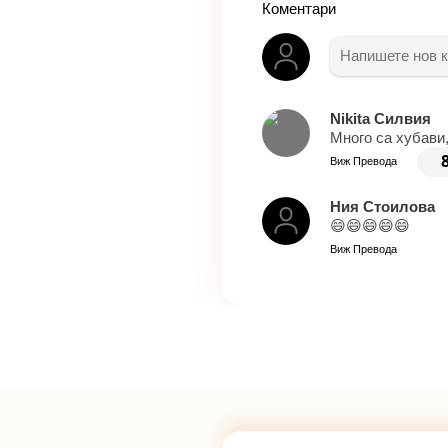
Коментари
Nikita Силвия
Много са хубави,
Виж Превода
Ния Стоилова
😄😄😄😄😄
Виж Превода