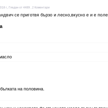
018 г.
,
Гледан от 4489
,
2
Коментари
ндвич се приготвя бързо и лесно,вкусно е и е поле
а
 масло
бълката на половина.