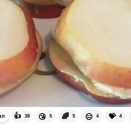
👍
🌈
💝
😘
😑
ял
38
5
5
4
4