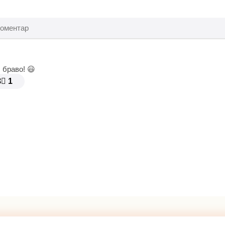
 браво! 😃
8⃣
1