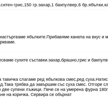
.ситен грис,150 гр.эахар,1 бакпулвер,6 бр.ябълки,к
настъргваме ябълките.Прибавяме канела на вкус и 
ркваме.
сваме сухите съставки.эахар,брашно,грис и бакпул
 тавичка слагаме ред ябълкова смес,ред суха.Нати
ед.Така трябва да эавършим със суха смес. Отгоре с
 две супени лъжици. Пече се на умерена фурна 180
не на коричка. Сервира се обърнат