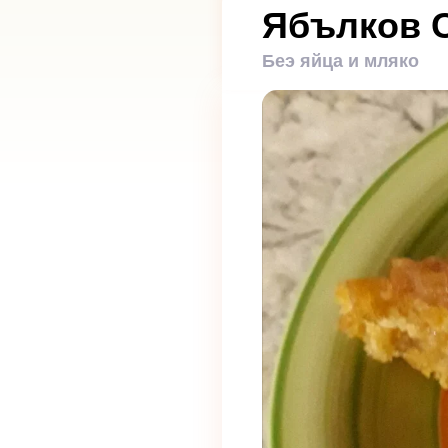
Ябълков С
Беэ яйца и мляко