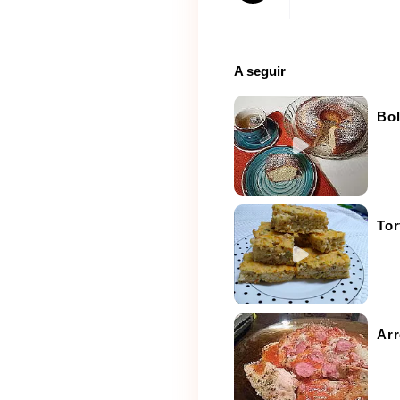
A seguir
Bol
Tor
Ar