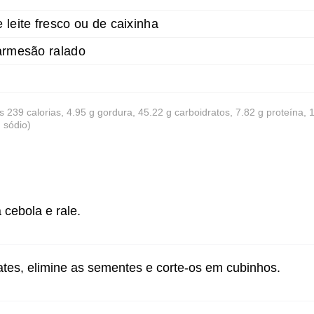
 leite fresco ou de caixinha
parmesão ralado
s 239 calorias, 4.95 g gordura, 45.22 g carboidratos, 7.82 g proteína,
 sódio)
cebola e rale.
tes, elimine as sementes e corte-os em cubinhos.