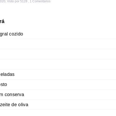
2020
,
Visto por 5128
,
1
Comentários
rá
egral cozido
geladas
osto
m conserva
zeite de oliva