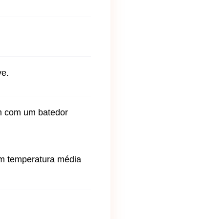
ve.
em com um batedor
 em temperatura média