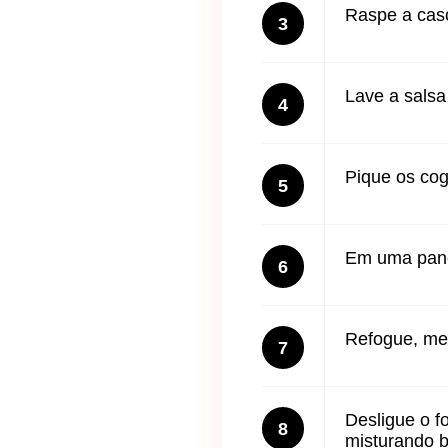
Raspe a cas
3
Lave a salsa
4
Pique os cog
5
Em uma panel
6
Refogue, me
7
Desligue o f
8
misturando 