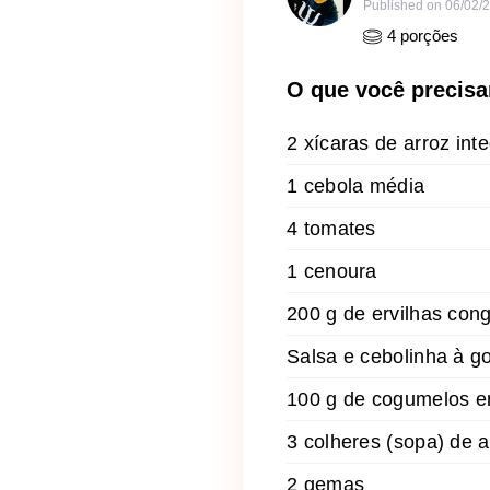
Published on
06/02/
4
porções
O que você precisa
2 xícaras de arroz int
1 cebola média
4 tomates
1 cenoura
200 g de ervilhas con
Salsa e cebolinha à g
100 g de cogumelos e
3 colheres (sopa) de a
2 gemas