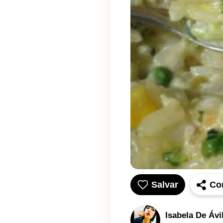
Salvar
Co
Isabela De Ávi