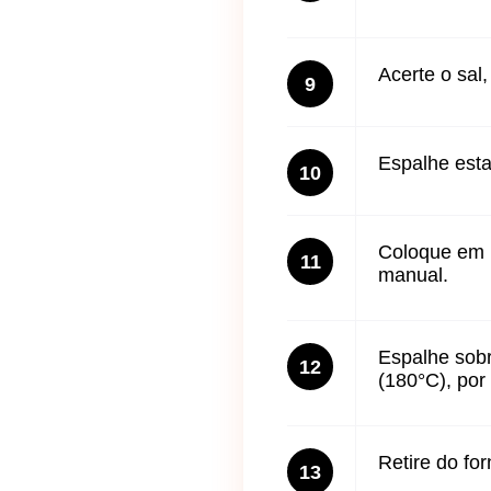
Acerte o sal,
9
Espalhe esta
10
Coloque em 
11
manual.
Espalhe sobr
12
(180°C), por
Retire do for
13