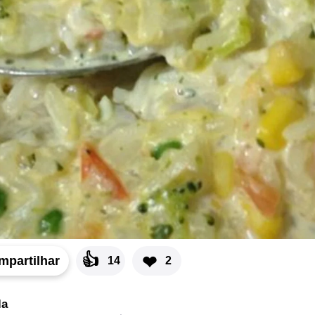
👍
❤
mpartilhar
14
2
la