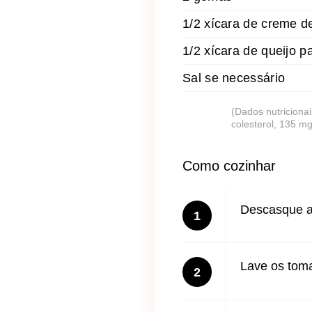
1/2 xícara de creme de
1/2 xícara de queijo 
Sal se necessário
(Dados nutricionai
colesterol, 135 mg
Como cozinhar
Descasque a 
1
Lave os toma
2