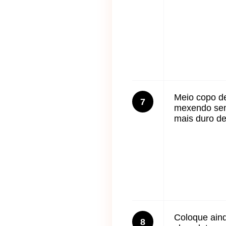
Meio copo de 
7
mexendo semp
mais duro d
Coloque aind
8