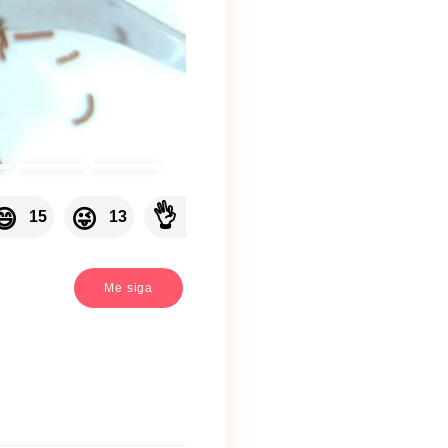
👌
🙊
😄
😜
😒
15
13
13
13
12
12
⛺
Me siga