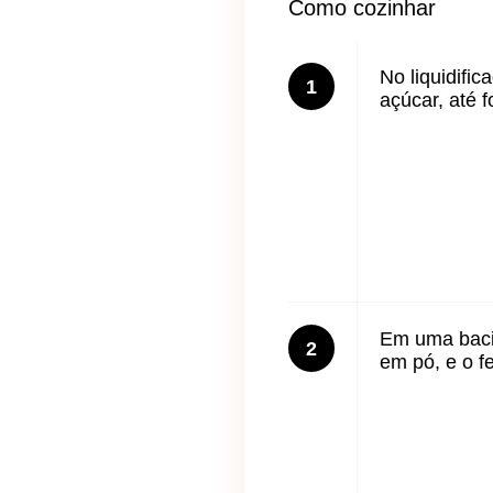
Como cozinhar
No liquidific
1
açúcar, até 
Em uma bacia
2
em pó, e o f