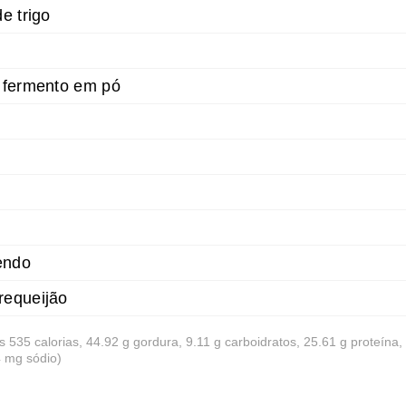
e trigo
 fermento em pó
endo
requeijão
s 535 calorias, 44.92 g gordura, 9.11 g carboidratos, 25.61 g proteína
4 mg sódio)