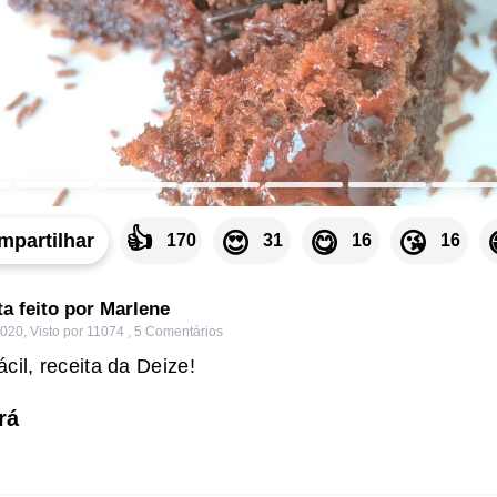
👍
😍
😋
😘
mpartilhar
170
31
16
16
ta feito por Marlene
2020
,
Visto por 11074
,
5
Comentários
cil, receita da Deize!
rá