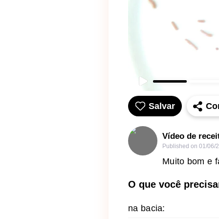
Salvar
Co
Vídeo de recei
Published on
01/06/
Muito bom e fá
O que você precisa
na bacia: