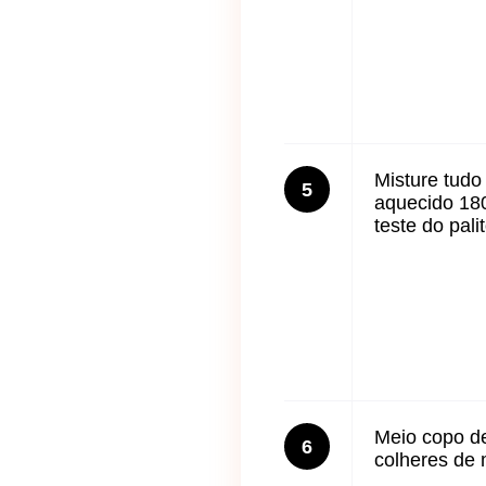
Misture tudo
5
aquecido 180
teste do palit
Meio copo d
6
colheres de 