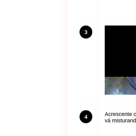
3
Acrescente o 
4
vá misturand