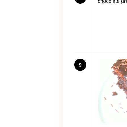
chocolate gr
9