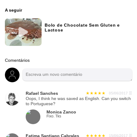
A seguir
Bolo de Chocolate Sem Gluten e
Lactose
Comentários
Rafael Sanches
05/06/2017
☰
Oops, I think he was saved as English. Can you switch
to Portuguese?
Monica Zanco
Fixo. Tks
Fatima Santiago Cabrales
15/06/2017
☰