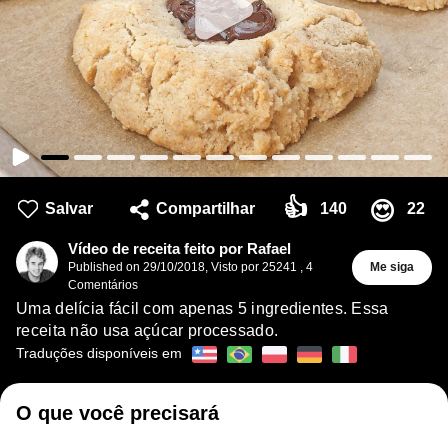
👍
😍
Salvar
Compartilhar
140
22
Vídeo de receita feito por Rafael
Published on
29/10/2018
,
Visto por 25241
,
4
Me siga
Comentários
Uma delícia fácil com apenas 5 ingredientes. Essa
receita não usa açúcar processado.
Traduções disponíveis em
O que você precisará