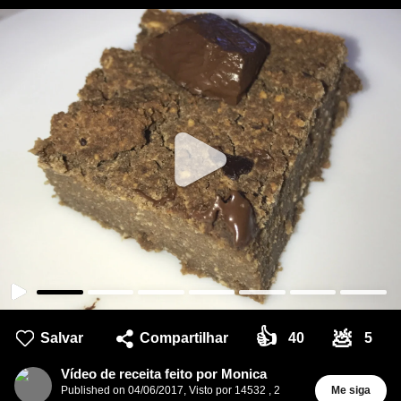
👍
💩
Salvar
Compartilhar
40
5
Vídeo de receita feito por Monica
Published on
04/06/2017
,
Visto por 14532
,
2
Me siga