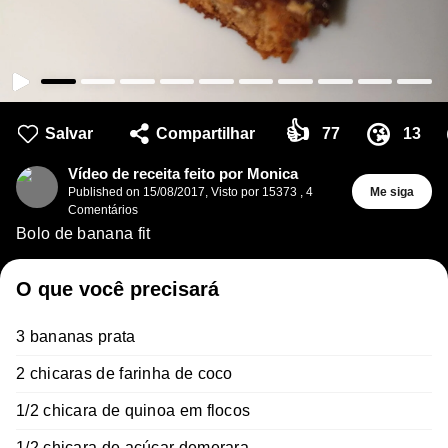
👍
😘
Salvar
Compartilhar
77
13
Vídeo de receita feito por Monica
Published on
15/08/2017
,
Visto por 15373
,
4
Me siga
Comentários
Bolo de banana fit
O que você precisará
3 bananas prata
2 chicaras de farinha de coco
1/2 chicara de quinoa em flocos
1/2 chicara de açúcar demerara