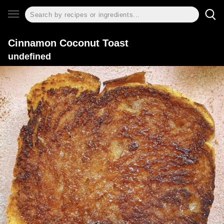
Cinnamon Coconut Toast
undefined