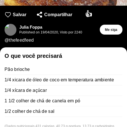
👍
Salvar
Compartilhar
Julia Foppa
Me siga
Published on
19/04/2020
,
Visto por 2240
@thefeedfeed
O que você precisará
Pão brioche
1/4 xicara de óleo de coco em temperatura ambiente
1/4 xícara de açúcar
1 1/2 colher de chá de canela em pó
1/2 colher de chá de sal
(Dados nutricionais 431 calorias, 40.73 g gordura, 13.73 g carboidratos,