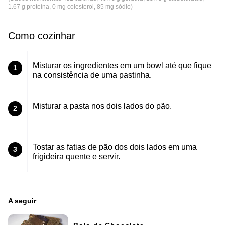
1.67 g proteína, 0 mg colesterol, 85 mg sódio)
Como cozinhar
Misturar os ingredientes em um bowl até que fique
1
na consistência de uma pastinha.
Misturar a pasta nos dois lados do pão.
2
Tostar as fatias de pão dos dois lados em uma
3
frigideira quente e servir.
A seguir