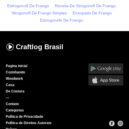
Estrogonoff De Frango
Receita De Strogonoff De Frango
Strogonoff De Frango Simples
Ensopado De Frango
Estrogonofe De Frango
Craftlog
Brasil
Pagina inicial
Cozinhando
Woodwork
Casa
De Costura
—
Contato
Categorias
Política de Privacidade
Política de Direitos Autorais