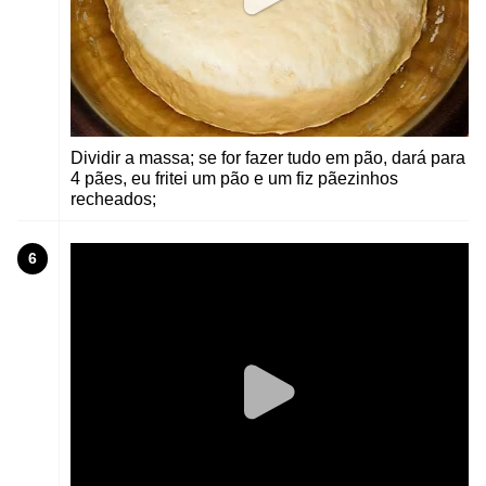
Dividir a massa; se for fazer tudo em pão, dará para
4 pães, eu fritei um pão e um fiz pãezinhos
recheados;
6