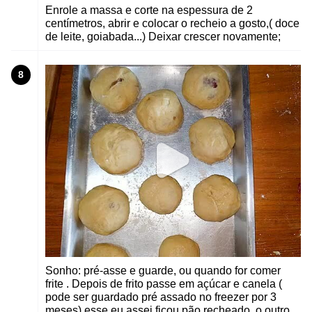
Enrole a massa e corte na espessura de 2
centímetros, abrir e colocar o recheio a gosto,( doce
de leite, goiabada...) Deixar crescer novamente;
8
Sonho: pré-asse e guarde, ou quando for comer
frite . Depois de frito passe em açúcar e canela (
pode ser guardado pré assado no freezer por 3
meses) esse eu assei ficou pão recheado, o outro