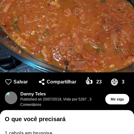
👍
😄
Salvar
Compartilhar
23
3
Danny Teles
Published on
20/07/2018
,
Visto por 5287
,
3
Me siga
Comentários
O que você precisará
1 cebola em brunoise