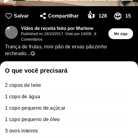
👍
😍
Salvar
Compartilhar
128
15
Vídeo de receita feito por Marlene
Published on
19/10/2017
,
Visto por 24006
,
8
Me siga
Comentários
Trança de frutas, mini pão de ervas pãozinho
recheado...😋
O que você precisará
2 copos de leite
1 copo de água
1 copo pequeno de açúcar
1 copo pequeno de óleo
3 ovos inteiros