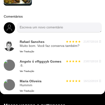
Comentários
Rafael Sanches
21/07/2018
☰
Muito bom. Você faz conserva também?
Ver Tradução
Angelo ś vffggyyb Gomes
23/07/2018
☰
.6.
Ver Tradução
Maria Oliveira
16/12/2019
☰
Hummm
Ver Tradução