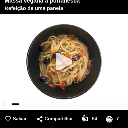
Massa vegana a puttanesca
Refeição de uma panela
👍
😁
Salvar
Compartilhar
54
7