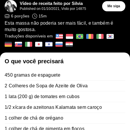
Vídeo de receita feito por Silvia
Me siga
Published on
01/10/2021
,
Visto por 14875
6
porções
15
m
Esta massa não poderia ser mais fácil, e também é
muito gostosa.
Traduções disponíveis em
O que você precisará
450 gramas de espaguete
2 Colheres de Sopa de Azeite de Oliva
1 lata (200 g) de tomates em cubos
1/2 xícara de azeitonas Kalamata sem caroço
1 colher de chá de orégano
1 colher de chá de pimenta em flocos