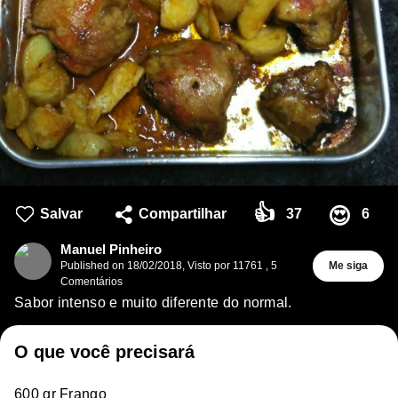
👍
😍
Salvar
Compartilhar
37
6
Manuel Pinheiro
Published on
18/02/2018
,
Visto por 11761
,
5
Me siga
Comentários
Sabor intenso e muito diferente do normal.
O que você precisará
600 gr Frango