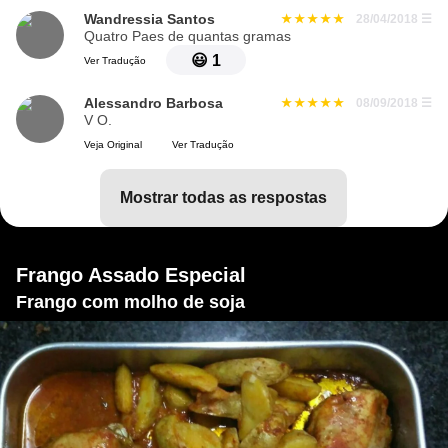
Wandressia Santos
28/04/2018
☰
Quatro Paes de quantas gramas
😃
1
Ver Tradução
Alessandro Barbosa
08/09/2018
☰
V O.
Veja Original
Ver Tradução
mostrar todas as respostas
Frango Assado Especial
Frango com molho de soja