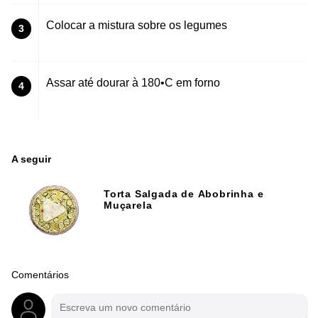
Colocar a mistura sobre os legumes
3
Assar até dourar à 180•C em forno
4
A seguir
Torta Salgada de Abobrinha e
Muçarela
Comentários