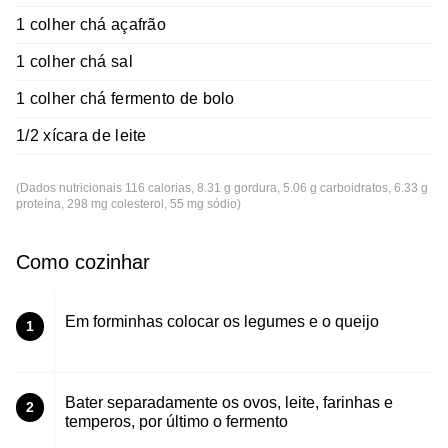
1 colher chá açafrão
1 colher chá sal
1 colher chá fermento de bolo
1/2 xícara de leite
(Dados nutricionais 116 calorias, 8.31 g gordura, 5.06 g carboidratos, 6.33 g
proteína, 298 mg colesterol, 55 mg sódio)
Como cozinhar
Em forminhas colocar os legumes e o queijo
1
Bater separadamente os ovos, leite, farinhas e
2
temperos, por último o fermento