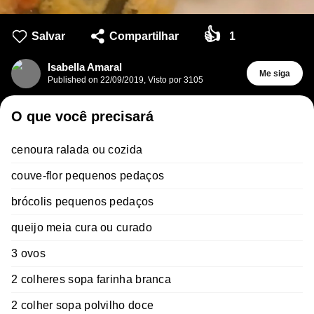
👍
Salvar
Compartilhar
1
Isabella Amaral
Me siga
Published on
22/09/2019
,
Visto por 3105
O que você precisará
cenoura ralada ou cozida
couve-flor pequenos pedaços
brócolis pequenos pedaços
queijo meia cura ou curado
3 ovos
2 colheres sopa farinha branca
2 colher sopa polvilho doce