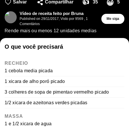
👍
😀
Salvar
Compartilhar
35
5
Vídeo de receita feito por Bruna
Published on
29/11/2017
,
Visto por 9569
,
1
Me siga
Comentários
Rende mais ou menos 12 unidades medias
O que você precisará
RECHEIO
1 cebola media picada
1 xicara de alho poró picado
3 colheres de sopa de pimentao vermelho picado
1/2 xicara de azeitonas verdes picadas
MASSA
1 e 1/2 xicara de agua