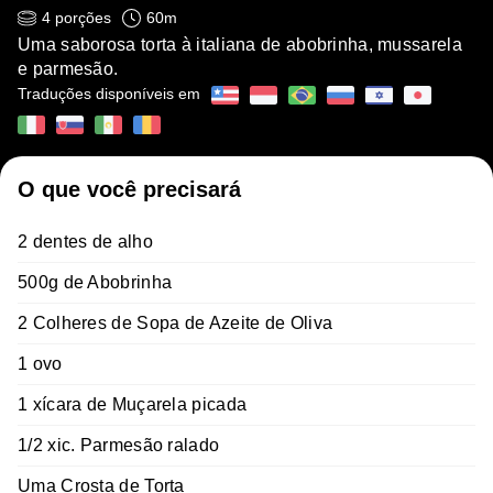
4
porções
60
m
Uma saborosa torta à italiana de abobrinha, mussarela
e parmesão.
Traduções disponíveis em
O que você precisará
2 dentes de alho
500g de Abobrinha
2 Colheres de Sopa de Azeite de Oliva
1 ovo
1 xícara de Muçarela picada
1/2 xic. Parmesão ralado
Uma Crosta de Torta