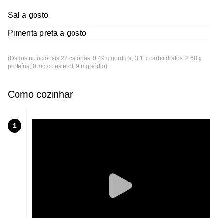
Sal a gosto
Pimenta preta a gosto
(Dados nutricionais 22 calorias, 0.49 g gordura, 3.1 g carboidratos, 2.68 g
proteína, 0 mg colesterol, 9 mg sódio)
Como cozinhar
1