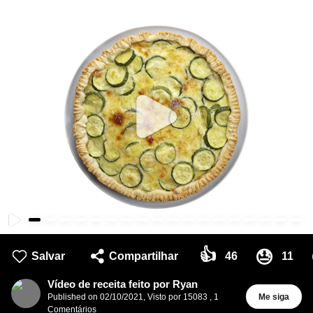
👍
😓
Salvar
Compartilhar
46
11
Vídeo de receita feito por Ryan
Published on
02/10/2021
,
Visto por 15083
,
1
Me siga
Comentários