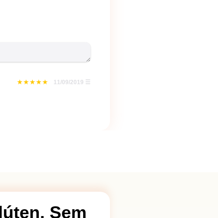
11/09/2019
☰
lúten, Sem