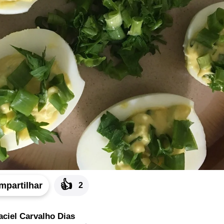
👍
mpartilhar
2
aciel Carvalho Dias