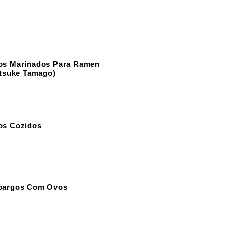
os Marinados Para Ramen
itsuke Tamago)
os Cozidos
pargos Com Ovos