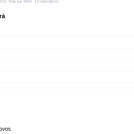
2018
,
Visto por 3004
,
1
Comentários
rá
 ovos