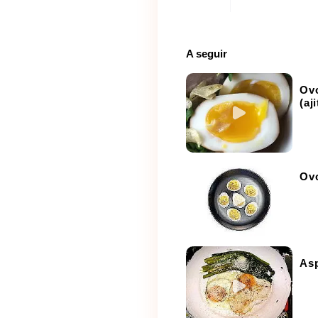
A seguir
Ov
(aj
Ov
As