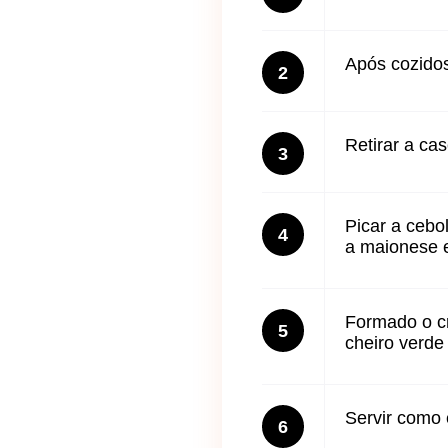
Após cozidos
2
Retirar a ca
3
Picar a cebo
4
a maionese 
Formado o cr
5
cheiro verde
Servir como
6