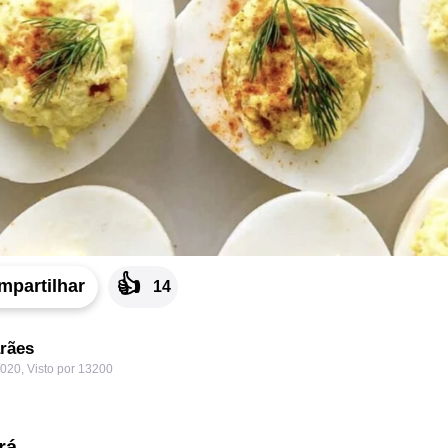
👍
mpartilhar
14
rães
2020
,
Visto por 13200
rá