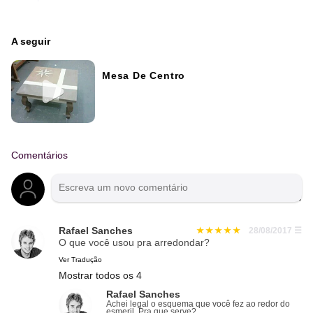
A seguir
Mesa De Centro
Comentários
Rafael Sanches
28/08/2017
☰
O que você usou pra arredondar?
Ver Tradução
Mostrar todos os 4
Rafael Sanches
Achei legal o esquema que você fez ao redor do
esmeril. Pra que serve?