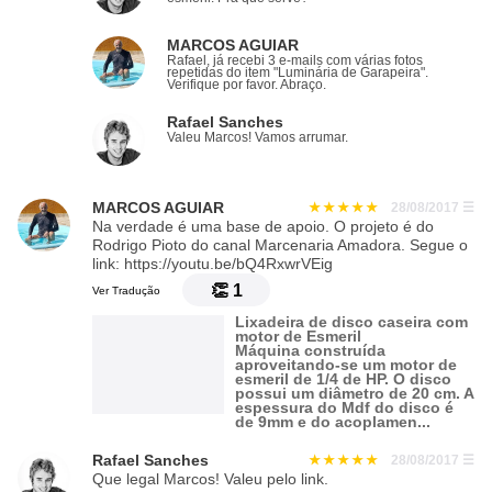
MARCOS AGUIAR
Rafael, já recebi 3 e-mails com várias fotos
repetidas do item "Luminária de Garapeira".
Verifique por favor. Abraço.
Rafael Sanches
Valeu Marcos! Vamos arrumar.
MARCOS AGUIAR
28/08/2017
☰
Na verdade é uma base de apoio. O projeto é do
Rodrigo Pioto do canal Marcenaria Amadora. Segue o
link: https://youtu.be/bQ4RxwrVEig
👏
1
Ver Tradução
Lixadeira de disco caseira com
motor de Esmeril
Máquina construída
aproveitando-se um motor de
esmeril de 1/4 de HP. O disco
possui um diâmetro de 20 cm. A
espessura do Mdf do disco é
de 9mm e do acoplamen...
Rafael Sanches
28/08/2017
☰
Que legal Marcos! Valeu pelo link.