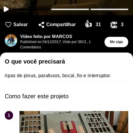
👍
👏
Salvar
Compartilhar
31
3
Vídeo feito por MARCOS
Published on
04/12/2017
,
Visto por 3813
,
1
Me siga
Comentários
O que você precisará
ripas de pinus, parafusos, bocal, fio e interruptor.
Como fazer este projeto
1