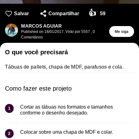
👍
Salvar
Compartilhar
59
MARCOS AGUIAR
Published on
18/01/2017
,
Visto por 5557
,
0
Me siga
Comentários
O que você precisará
Tábuas de pallets, chapa de MDF, parafusos e cola.
Como fazer este projeto
Cortar as tábuas nos formatos e tamanhos
1
conforme o desenho desejado.
Colocar sobre uma chapa de MDF e colar.
2