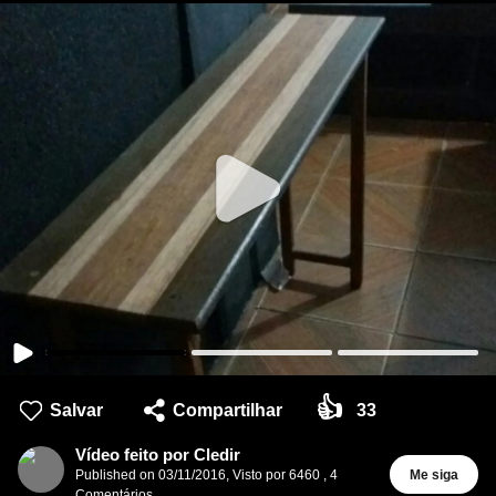
👍
Salvar
Compartilhar
33
Vídeo feito por Cledir
Published on
03/11/2016
,
Visto por 6460
,
4
Me siga
Comentários