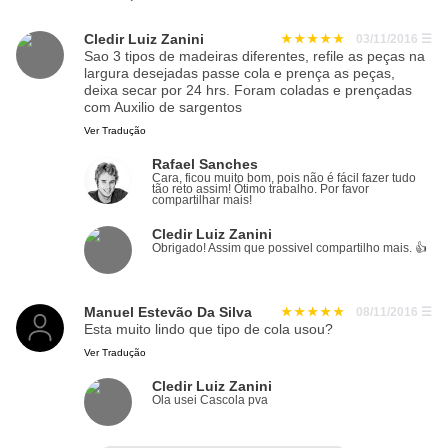
Cledir Luiz Zanini
03/11/2016
☰
Sao 3 tipos de madeiras diferentes, refile as peças na
largura desejadas passe cola e prença as peças,
deixa secar por 24 hrs. Foram coladas e prençadas
com Auxilio de sargentos
Ver Tradução
Rafael Sanches
Cara, ficou muito bom, pois não é fácil fazer tudo
tão reto assim! Ótimo trabalho. Por favor
compartilhar mais!
Cledir Luiz Zanini
Obrigado! Assim que possivel compartilho mais. 👍
Manuel Estevão Da Silva
08/11/2016
☰
Esta muito lindo que tipo de cola usou?
Ver Tradução
Cledir Luiz Zanini
Ola usei Cascola pva