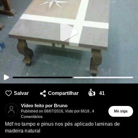
👍
Salvar
Compartilhar
41
Vídeo feito por Bruno
Published on
08/07/2016
,
Visto por 6618
,
4
Me siga
Comentários
Mdf no tampo e pinus nos pés aplicado laminas de
madeira natural