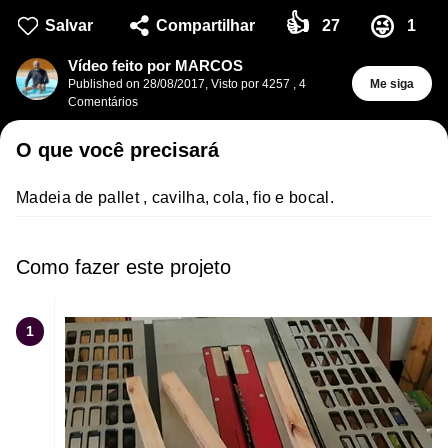
👍
😜
Salvar
Compartilhar
27
1
Vídeo feito por MARCOS
Published on
28/08/2017
,
Visto por 4257
,
4
Me siga
Comentários
O que você precisará
Madeia de pallet , cavilha, cola, fio e bocal.
Como fazer este projeto
1