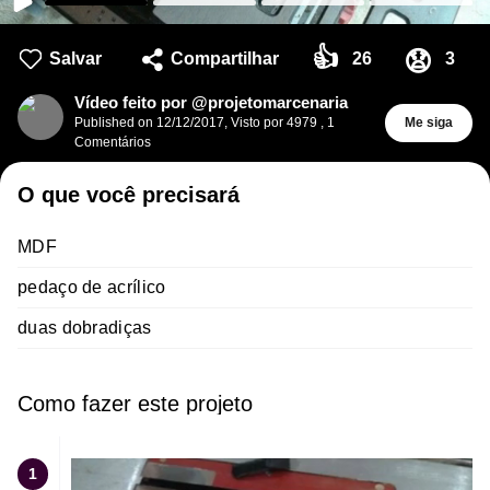
👍
😧
Salvar
Compartilhar
26
3
Vídeo feito por @projetomarcenaria
Published on
12/12/2017
,
Visto por 4979
,
1
Me siga
Comentários
O que você precisará
MDF
pedaço de acrílico
duas dobradiças
Como fazer este projeto
1