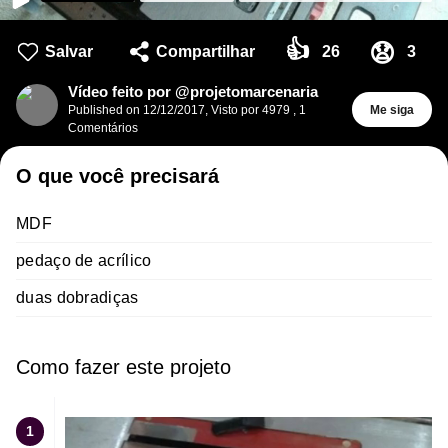
👍
😧
Salvar
Compartilhar
26
3
Vídeo feito por @projetomarcenaria
Published on
12/12/2017
,
Visto por 4979
,
1
Me siga
Comentários
O que você precisará
MDF
pedaço de acrílico
duas dobradiças
Como fazer este projeto
1