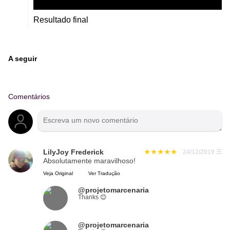
Resultado final
A seguir
Comentários
LilyJoy Frederick
24/12/2019
☰
Absolutamente maravilhoso!
Veja Original
Ver Tradução
@projetomarcenaria
Thanks 😊
@projetomarcenaria