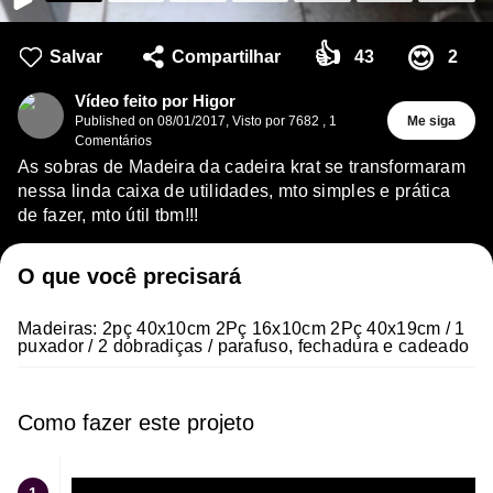
👍
😍
Salvar
Compartilhar
43
2
Vídeo feito por Higor
Published on
08/01/2017
,
Visto por 7682
,
1
Me siga
Comentários
As sobras de Madeira da cadeira krat se transformaram
nessa linda caixa de utilidades, mto simples e prática
de fazer, mto útil tbm!!!
O que você precisará
Madeiras: 2pç 40x10cm 2Pç 16x10cm 2Pç 40x19cm / 1
puxador / 2 dobradiças / parafuso, fechadura e cadeado
Como fazer este projeto