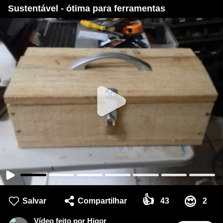
Sustentável - ótima para ferramentas
👍
😍
Salvar
Compartilhar
43
2
Vídeo feito por Higor