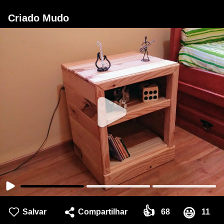
Criado Mudo
👍
😃
Salvar
Compartilhar
68
11