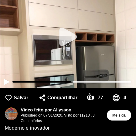
👍
😍
Salvar
Compartilhar
77
4
Vídeo feito por Allysson
Published on
07/01/2020
,
Visto por 11213
,
3
Me siga
Comentários
Moderno e inovador