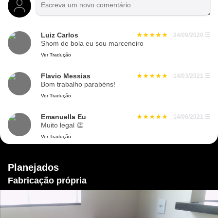
Luiz Carlos
24/09/2020
☰
Shom de bola eu sou marceneiro
Ver Tradução
Flavio Messias
14/03/2021
☰
Bom trabalho parabéns!
Ver Tradução
Emanuella Eu
14/06/2021
☰
Muito legal 👏
Ver Tradução
Planejados
Fabricação própria