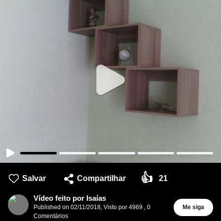
👍
Salvar
Compartilhar
21
Vídeo feito por Isaías
Published on
02/11/2018
,
Visto por 4969
,
0
Me siga
Comentários