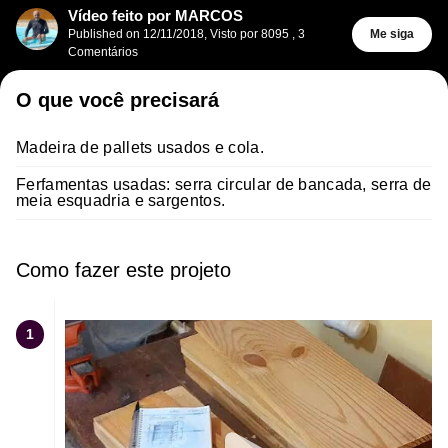
Vídeo feito por MARCOS
Published on
12/11/2018
,
Visto por 8095
,
3
Me siga
Comentários
O que você precisará
Madeira de pallets usados e cola.
Ferfamentas usadas: serra circular de bancada, serra de
meia esquadria e sargentos.
Como fazer este projeto
1