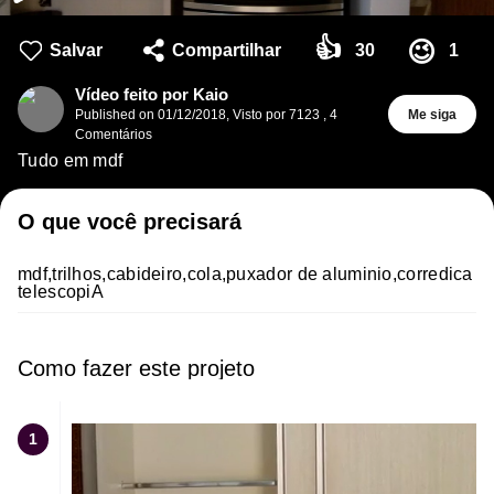
👍
😉
Salvar
Compartilhar
30
1
Vídeo feito por Kaio
Published on
01/12/2018
,
Visto por 7123
,
4
Me siga
Comentários
Tudo em mdf
O que você precisará
mdf,trilhos,cabideiro,cola,puxador de aluminio,corredica
telescopiA
Como fazer este projeto
1