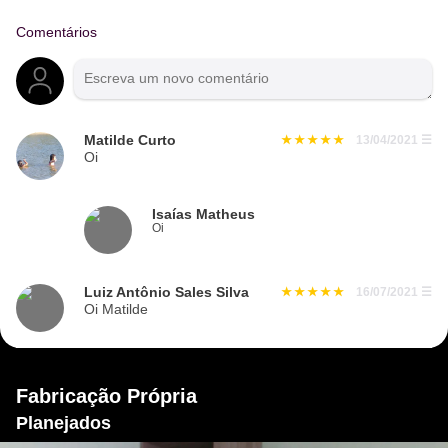
Comentários
Matilde Curto
13/04/2021
☰
Oi
Isaías Matheus
Oi
Luiz Antônio Sales Silva
16/07/2021
☰
Oi Matilde
Fabricação Própria
Planejados