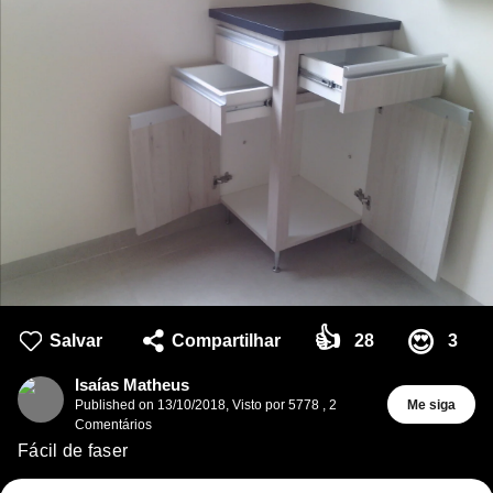
👍
😍
Salvar
Compartilhar
28
3
Isaías Matheus
Published on
13/10/2018
,
Visto por 5778
,
2
Me siga
Comentários
Fácil de faser