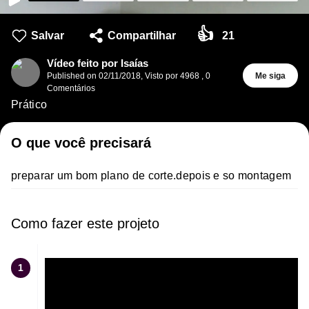
👍
Salvar
Compartilhar
21
Vídeo feito por Isaías
Published on
02/11/2018
,
Visto por 4968
,
0
Me siga
Comentários
Prático
O que você precisará
preparar um bom plano de corte.depois e so montagem
Como fazer este projeto
1