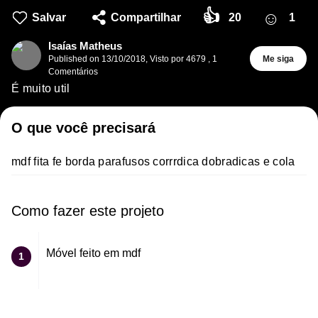
👍
☺
Salvar
Compartilhar
20
1
Isaías Matheus
Published on
13/10/2018
,
Visto por 4679
,
1
Me siga
Comentários
É muito util
O que você precisará
mdf fita fe borda parafusos corrrdica dobradicas e cola
Como fazer este projeto
Móvel feito em mdf
1