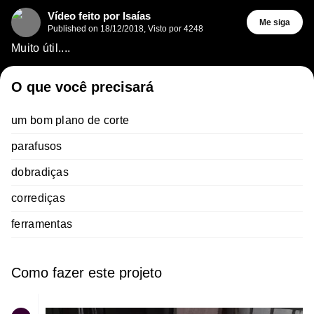
Vídeo feito por Isaías
Me siga
Published on
18/12/2018
,
Visto por 4248
Muito útil....
O que você precisará
um bom plano de corte
parafusos
dobradiças
corrediças
ferramentas
Como fazer este projeto