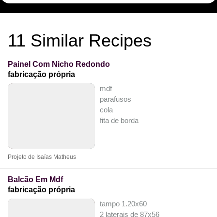
11
Similar Recipes
Painel Com Nicho Redondo
fabricação própria
mdf
parafusos
cola
fita de borda
Projeto de Isaías Matheus
Balcão Em Mdf
fabricação própria
tampo 1.20x60
2 laterais de 87x56