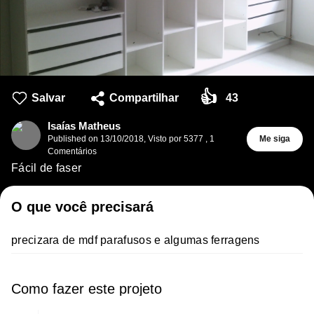
👍
Salvar
Compartilhar
43
Isaías Matheus
Published on
13/10/2018
,
Visto por 5377
,
1
Me siga
Comentários
Fácil de faser
O que você precisará
precizara de mdf parafusos e algumas ferragens
Como fazer este projeto