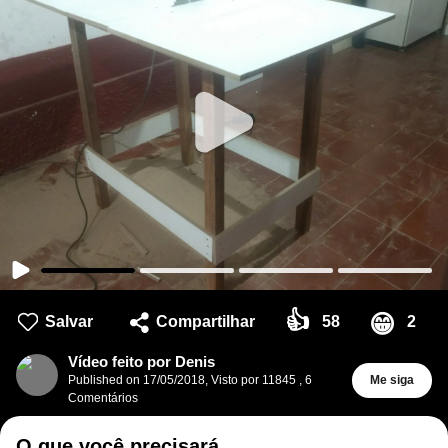
👍
😁
Salvar
Compartilhar
58
2
Vídeo feito por Denis
Published on
17/05/2018
,
Visto por 11845
,
6
Me siga
Comentários
O que você precisará