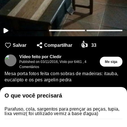
👍
Salvar
Compartilhar
33
Vídeo feito por Cledir
Published on
03/11/2016
,
Visto por 6461
,
4
Me siga
Comentários
Mesa porta fotos feita com sobras de madeiras: itauba,
eucalipto e os pes argelin pedra
O que você precisará
Parafuso, cola, sargentos para prençar as peças, tupia,
lixa verniz( foi utilizado verniz a base ďagua)