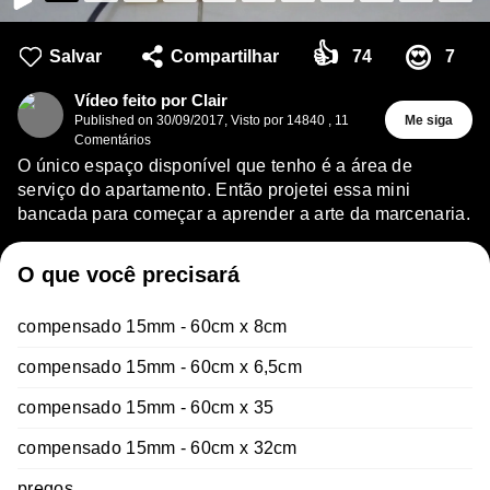
👍
😍
Salvar
Compartilhar
74
7
Vídeo feito por Clair
Published on
30/09/2017
,
Visto por 14840
,
11
Me siga
Comentários
O único espaço disponível que tenho é a área de
serviço do apartamento. Então projetei essa mini
bancada para começar a aprender a arte da marcenaria.
O que você precisará
compensado 15mm - 60cm x 8cm
compensado 15mm - 60cm x 6,5cm
compensado 15mm - 60cm x 35
compensado 15mm - 60cm x 32cm
pregos