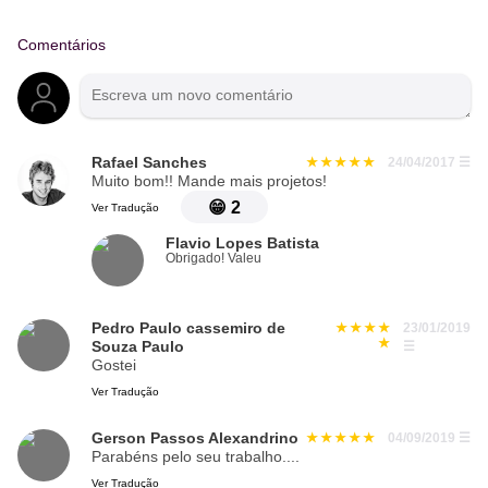
Comentários
Rafael Sanches
24/04/2017
☰
Muito bom!! Mande mais projetos!
😁
2
Ver Tradução
Flavio Lopes Batista
Obrigado! Valeu
Pedro Paulo cassemiro de
23/01/2019
Souza Paulo
☰
Gostei
Ver Tradução
Gerson Passos Alexandrino
04/09/2019
☰
Parabéns pelo seu trabalho....
Ver Tradução