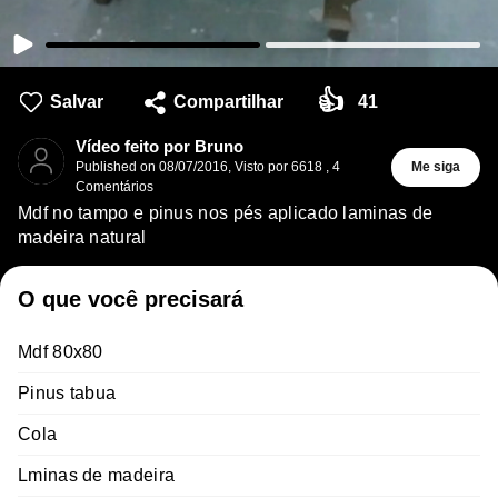
👍
Salvar
Compartilhar
41
Vídeo feito por Bruno
Published on
08/07/2016
,
Visto por 6618
,
4
Me siga
Comentários
Mdf no tampo e pinus nos pés aplicado laminas de
madeira natural
O que você precisará
Mdf 80x80
Pinus tabua
Cola
Lminas de madeira