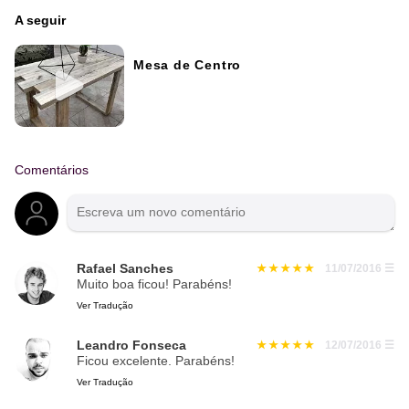
A seguir
Mesa de Centro
Comentários
Rafael Sanches
11/07/2016
☰
Muito boa ficou! Parabéns!
Ver Tradução
Leandro Fonseca
12/07/2016
☰
Ficou excelente. Parabéns!
Ver Tradução