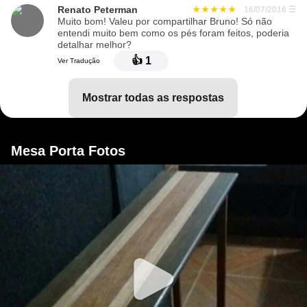
Renato Peterman
16/07/2016
☰
Muito bom! Valeu por compartilhar Bruno! Só não
entendi muito bem como os pés foram feitos, poderia
detalhar melhor?
👍
1
Ver Tradução
mostrar todas as respostas
Mesa Porta Fotos