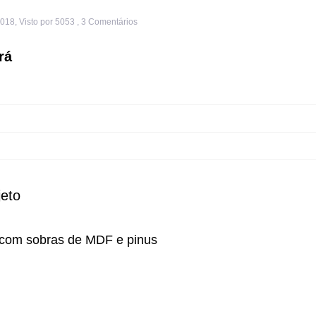
2018
,
Visto por 5053
,
3
Comentários
rá
jeto
o com sobras de MDF e pinus