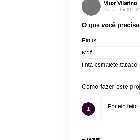
Vitor Vilarino
Published on
21/05/
O que você precisa
Pinus
Mdf
tinta esmalete tabaco
Como fazer este pro
Porjeto feit
1
A seguir