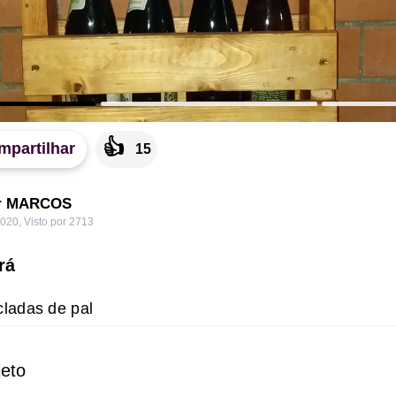
👍
mpartilhar
15
por MARCOS
2020
,
Visto por 2713
rá
cladas de pal
jeto