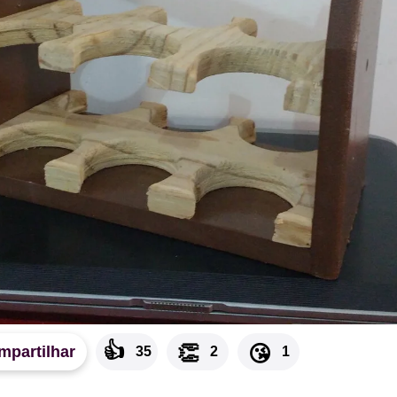
👍
👏
😘
mpartilhar
35
2
1