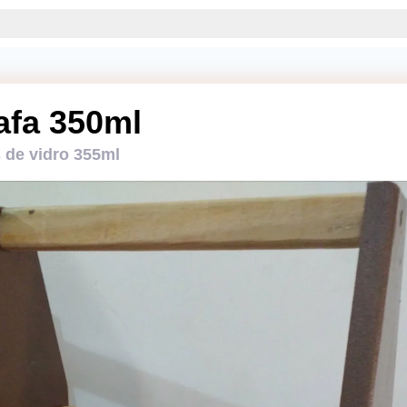
afa 350ml
 de vidro 355ml