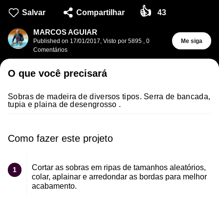
👍
Salvar
Compartilhar
43
MARCOS AGUIAR
Published on
17/01/2017
,
Visto por 5895
,
0
Me siga
Comentários
O que você precisará
Sobras de madeira de diversos tipos. Serra de bancada,
tupia e plaina de desengrosso .
Como fazer este projeto
Cortar as sobras em ripas de tamanhos aleatórios,
1
colar, aplainar e arredondar as bordas para melhor
acabamento.