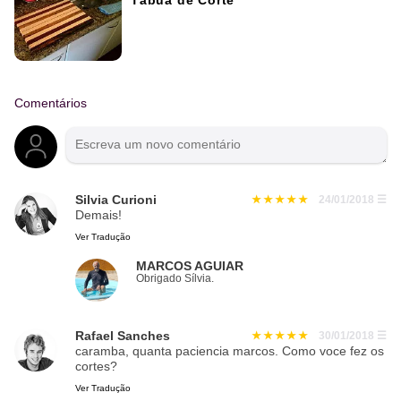
Tábua de Corte
Comentários
Silvia Curioni
24/01/2018
☰
Demais!
Ver Tradução
MARCOS AGUIAR
Obrigado Sílvia.
Rafael Sanches
30/01/2018
☰
caramba, quanta paciencia marcos. Como voce fez os
cortes?
Ver Tradução