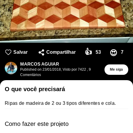
👍
😍
Salvar
Compartilhar
53
7
MARCOS AGUIAR
Published on
23/01/2018
,
Visto por 7422
,
9
Me siga
Comentários
O que você precisará
Ripas de madeira de 2 ou 3 tipos diferentes e cola.
Como fazer este projeto