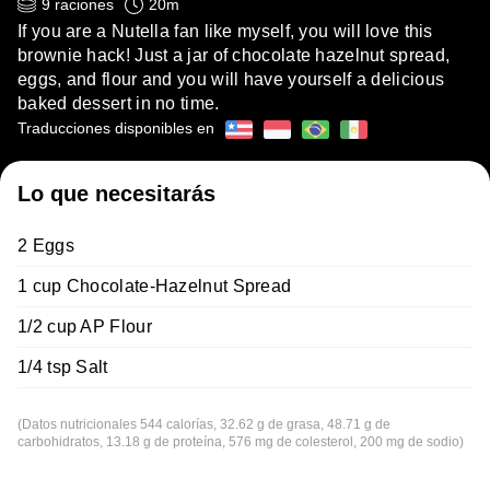
9
raciones
20
m
If you are a Nutella fan like myself, you will love this
brownie hack! Just a jar of chocolate hazelnut spread,
eggs, and flour and you will have yourself a delicious
baked dessert in no time.
Traducciones disponibles en
Lo que necesitarás
2 Eggs
1 cup Chocolate-Hazelnut Spread
1/2 cup AP Flour
1/4 tsp Salt
(Datos nutricionales 544 calorías, 32.62 g de grasa, 48.71 g de
carbohidratos, 13.18 g de proteína, 576 mg de colesterol, 200 mg de sodio)