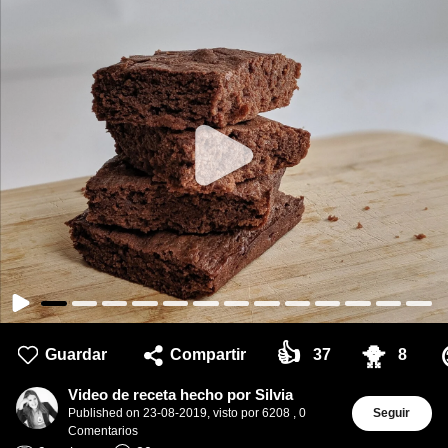
👍
🐥
Guardar
Compartir
37
8
Video de receta hecho por Silvia
Published on
23-08-2019
,
visto por 6208
,
0
Seguir
Comentarios