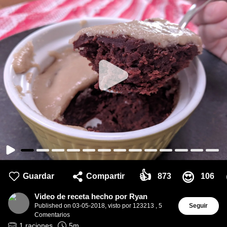
👍
😍
Guardar
Compartir
873
106
Video de receta hecho por Ryan
Published on
03-05-2018
,
visto por 123213
,
5
Seguir
Comentarios
1
raciones
5
m