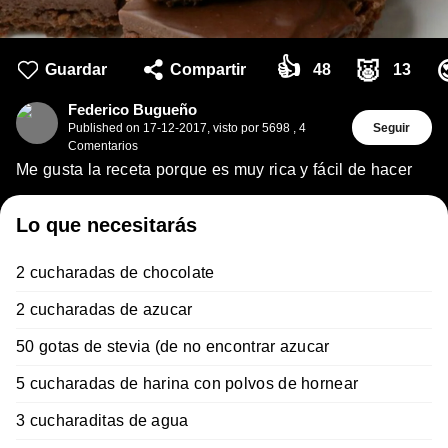
👍
🐷
Guardar
Compartir
48
13
Federico Bugueño
Published on
17-12-2017
,
visto por 5698
,
4
Seguir
Comentarios
Me gusta la receta porque es muy rica y fácil de hacer
Lo que necesitarás
2 cucharadas de chocolate
2 cucharadas de azucar
50 gotas de stevia (de no encontrar azucar
5 cucharadas de harina con polvos de hornear
3 cucharaditas de agua