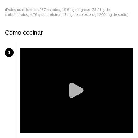
(Datos nutricionales 257 calorías, 10.64 g de grasa, 35.31 g de
carbohidratos, 4.76 g de proteína, 17 mg de colesterol, 1200 mg de sodio)
Cómo cocinar
1