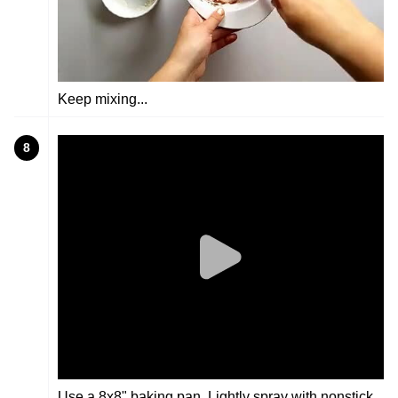
Keep mixing...
8
Use a 8x8" baking pan. Lightly spray with nonstick