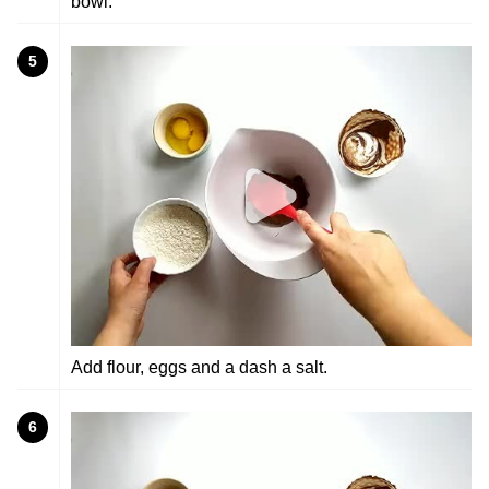
bowl.
5
Add flour, eggs and a dash a salt.
6