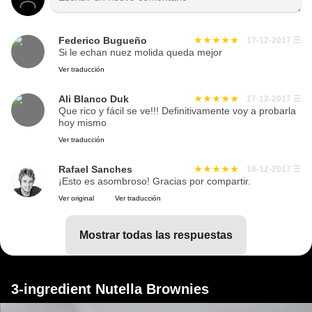
Federico Bugueño
17-12-2017
☰
Si le echan nuez molida queda mejor
Ver traducción
Ali Blanco Duk
17-12-2017
☰
Que rico y fácil se ve!!! Definitivamente voy a probarla
hoy mismo
Ver traducción
Rafael Sanches
18-12-2017
☰
¡Esto es asombroso! Gracias por compartir.
Ver original
Ver traducción
mostrar todas las respuestas
3-ingredient Nutella Brownies