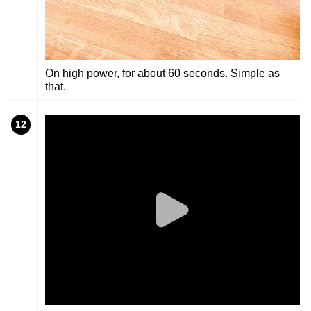
On high power, for about 60 seconds. Simple as
that.
12