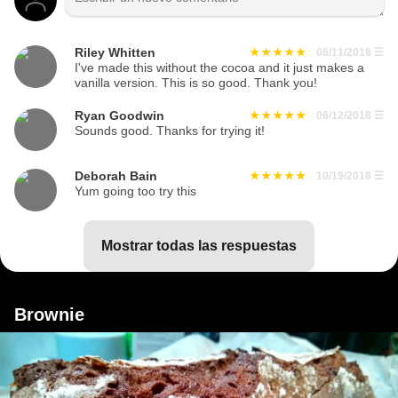
Riley Whitten
06/11/2018
☰
I've made this without the cocoa and it just makes a
vanilla version. This is so good. Thank you!
Ryan Goodwin
06/12/2018
☰
Sounds good. Thanks for trying it!
Deborah Bain
10/19/2018
☰
Yum going too try this
mostrar todas las respuestas
Brownie