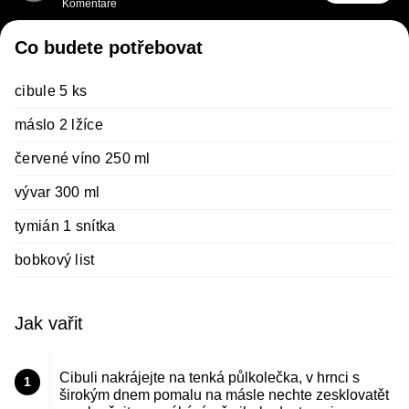
Komentáře
Co budete potřebovat
cibule 5 ks
máslo 2 lžíce
červené víno 250 ml
vývar 300 ml
tymián 1 snítka
bobkový list
Jak vařit
Cibuli nakrájejte na tenká půlkolečka, v hrnci s
1
širokým dnem pomalu na másle nechte zesklovatět