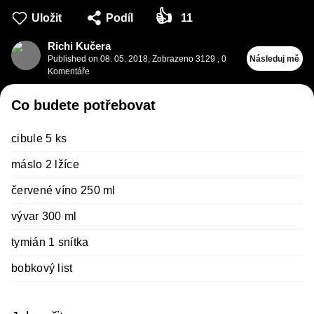
👍
Uložit
Podíl
11
Richi Kučera
Published on
08. 05. 2018
,
Zobrazeno 3129
,
0
Následuj mě
Komentáře
Co budete potřebovat
cibule 5 ks
máslo 2 lžíce
červené víno 250 ml
vývar 300 ml
tymián 1 snítka
bobkový list