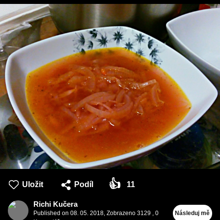
👍
Uložit
Podíl
11
Richi Kučera
Published on
08. 05. 2018
,
Zobrazeno 3129
,
0
Následuj mě