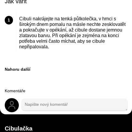
Jak vařit
Cibuli nakrájejte na tenká půlkolečka, v hrnci s
1
širokým dnem pomalu na másle nechte zesklovatět
a pokračujte v opékání, až cibule dostane jemnou
zlatavou barvu. Při opékání je zejména na konci
potřeba velmi často míchat, aby se cibule
nepřipalovala.
Nahoru další
Komentáře
Cibulačka