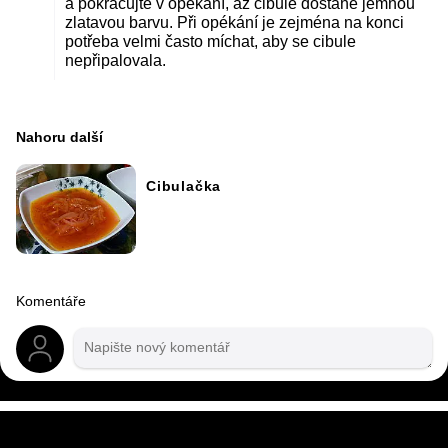
a pokračujte v opékání, až cibule dostane jemnou
zlatavou barvu. Při opékání je zejména na konci
potřeba velmi často míchat, aby se cibule
nepřipalovala.
Nahoru další
Cibulačka
Komentáře