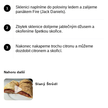
Sklenici naplníme do poloviny ledem a zalijeme
1
panákem Fire (Jack Daniels).
Zbytek sklenice dolijeme jablečným džusem a
2
okořeníme špetkou skořice.
Nakonec nakapeme trochu citronu a můžeme
3
dozdobit citronem a skořicí.
Nahoru další
Slaný Štrůdl