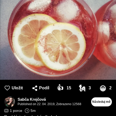
👍
🗽
😀
Uložit
Podíl
15
3
2
Sabča Krejčová
Následuj mě
Published on
22. 04. 2019
,
Zobrazeno 12568
1
porce
5
m