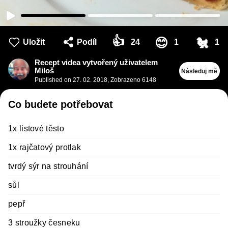
👍
🐔
😊
Uložit
Podíl
24
1
1
Recept videa vytvořený uživatelem
Miloš
Následuj mě
Published on
27. 02. 2018
,
Zobrazeno 6148
Co budete potřebovat
1x listové těsto
1x rajčatový protlak
tvrdý sýr na strouhání
sůl
pepř
3 stroužky česneku