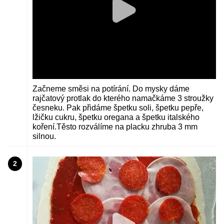
Začneme směsi na potírání. Do mysky dáme
rajčatový protlak do kterého namačkáme 3 stroužky
česneku. Pak přidáme špetku soli, špetku pepře,
lžičku cukru, špetku oregana a špetku italského
koření.Těsto rozválíme na placku zhruba 3 mm
silnou.
2