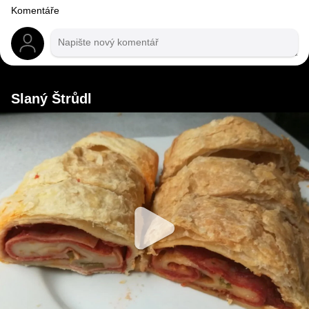
Komentáře
Slaný Štrůdl