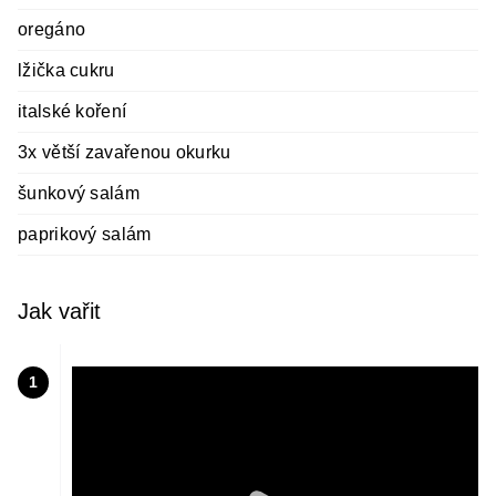
oregáno
lžička cukru
italské koření
3x větší zavařenou okurku
šunkový salám
paprikový salám
Jak vařit
1