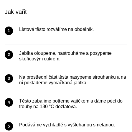
Jak vařit
Listové těsto rozválíme na obdélník.
1
Jablka oloupeme, nastrouháme a posypeme
2
skořicovým cukrem.
Na prostřední část těsta nasypeme strouhanku a na
3
ní poklademe vymačkaná jablka.
Těsto zabalíme potřeme vajíčkem a dáme péct do
4
trouby na 180 °C dozlatova.
Podáváme vychladlé s vyšlehanou smetanou.
5