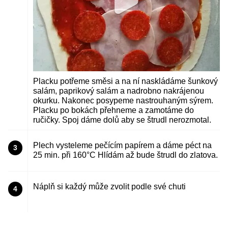
Placku potřeme směsi a na ní naskládáme šunkový
salám, paprikový salám a nadrobno nakrájenou
okurku. Nakonec posypeme nastrouhaným sýrem.
Placku po bokách přehneme a zamotáme do
ručičky. Spoj dáme dolů aby se štrudl nerozmotal.
Plech vysteleme pečícím papírem a dáme péct na
3
25 min. při 160°C Hlídám až bude štrudl do zlatova.
Náplň si každý může zvolit podle své chuti
4