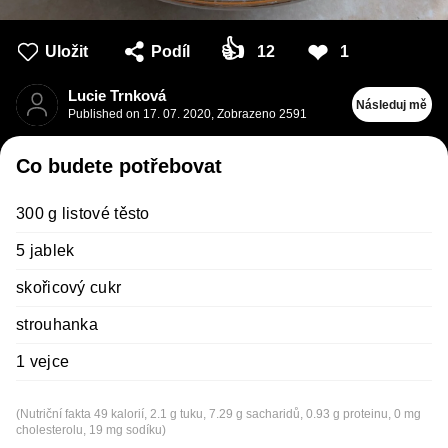
👍
❤
Uložit
Podíl
12
1
Lucie Trnková
Následuj mě
Published on
17. 07. 2020
,
Zobrazeno 2591
Co budete potřebovat
300 g listové těsto
5 jablek
skořicový cukr
strouhanka
1 vejce
(Nutriční fakta 49 kalorií, 2.1 g tuku, 7.29 g sacharidů, 0.93 g proteinu, 0 mg
cholesterolu, 19 mg sodíku)