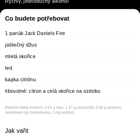
Rychlý, jednoduchý alkohol
Co budete potřebovat
1 panák Jack Daniels Fire
jablečný džus
mletá skořice
led
kapka citrónu
libovolné: citron a celá skořice na ozdobu
(Nutriční fakta 4 kalorií, 0.01 g tuku, 1.37 g sacharidů, 0.06 g proteinu,
undefined mg cholesterolu, 2 mg sodíku)
Jak vařit