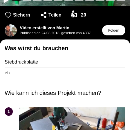
👍
Sichern
Teilen
20
Video erstellt von Martin
Folgen
Published on
24.08.2018
,
gesehen von 4337
Was wirst du brauchen
Siebdruckplatte
etc...
Wie kann ich dieses Projekt machen?
1