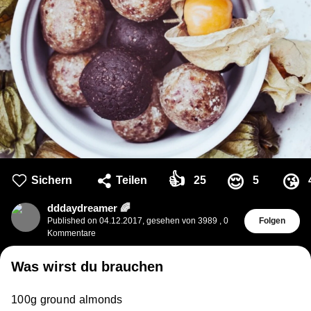
👍
😌
😘
Sichern
Teilen
25
5
dddaydreamer 🌈
Published on
04.12.2017
,
gesehen von 3989
,
0
Folgen
Kommentare
Was wirst du brauchen
100g ground almonds