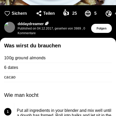
👍
😌
😘
Sichern
Teilen
25
5
dddaydreamer 🌈
Published on
04.12.2017
,
gesehen von 3989
,
0
Folgen
Kommentare
Was wirst du brauchen
100g ground almonds
6 dates
cacao
Wie man kocht
Put all ingredients in your blender and mix well until
1
a dough has formed. Roll into balks and let sit in the