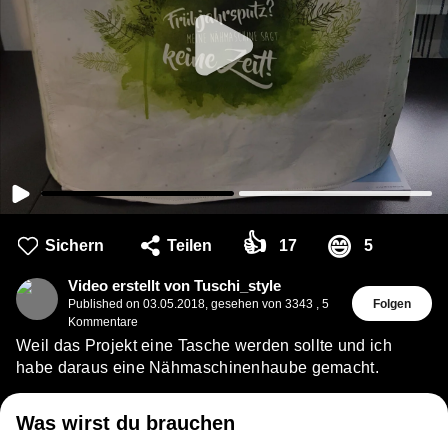
👍
😄
Sichern
Teilen
17
5
Video erstellt von Tuschi_style
Published on
03.05.2018
,
gesehen von 3343
,
5
Folgen
Kommentare
Weil das Projekt eine Tasche werden sollte und ich
habe daraus eine Nähmaschinenhaube gemacht.
Was wirst du brauchen