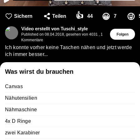
👍
😀
😜
Sichern
Teilen
44
7
Video erstellt von Tuschi_style
Published on
08.04.2018
,
gesehen von 4031
,
1
Folgen
Kommentare
Ich konnte vorher keine Taschen nähen und jetzt werde
ich immer besser...
Was wirst du brauchen
Canvas
Nähutensilien
Nähmaschine
4x D Ringe
zwei Karabiner