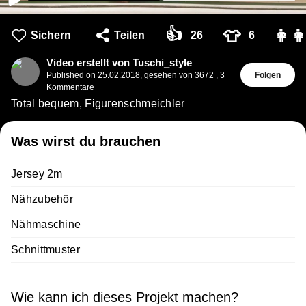
👍
👕
👩‍👩
Sichern
Teilen
26
6
Video erstellt von Tuschi_style
Published on
25.02.2018
,
gesehen von 3672
,
3
Folgen
Kommentare
Total bequem, Figurenschmeichler
Was wirst du brauchen
Jersey 2m
Nähzubehör
Nähmaschine
Schnittmuster
Wie kann ich dieses Projekt machen?