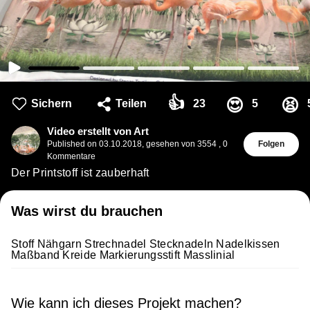
👍
😍
😫
Sichern
Teilen
23
5
Video erstellt von Art
Published on
03.10.2018
,
gesehen von 3554
,
0
Folgen
Kommentare
Der Printstoff ist zauberhaft
Was wirst du brauchen
Stoff Nähgarn Strechnadel Stecknadeln Nadelkissen
Maßband Kreide Markierungsstift Masslinial
Wie kann ich dieses Projekt machen?