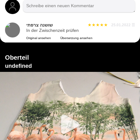
שושנה צרפתי
25.01.2022
☰
In der Zwischenzeit prüfen
Original ansehen
Übersetzung ansehen
Oberteil
undefined