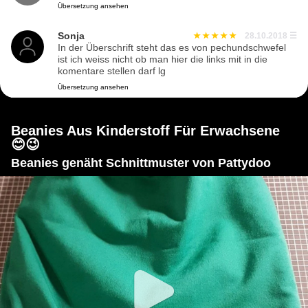
Übersetzung ansehen
Sonja
28.10.2018
☰
In der Überschrift steht das es von pechundschwefel
ist ich weiss nicht ob man hier die links mit in die
komentare stellen darf lg
Übersetzung ansehen
Beanies Aus Kinderstoff Für Erwachsene
😊😉
Beanies genäht Schnittmuster von Pattydoo