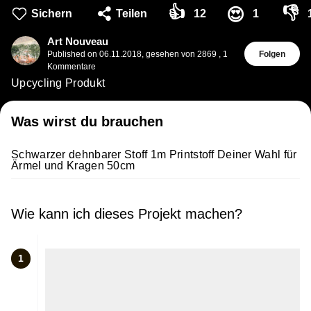
👍
👎
😍
Sichern
Teilen
12
1
Art Nouveau
Published on
06.11.2018
,
gesehen von 2869
,
1
Folgen
Kommentare
Upcycling Produkt
Was wirst du brauchen
Schwarzer dehnbarer Stoff 1m Printstoff Deiner Wahl für
Ärmel und Kragen 50cm
Wie kann ich dieses Projekt machen?
1