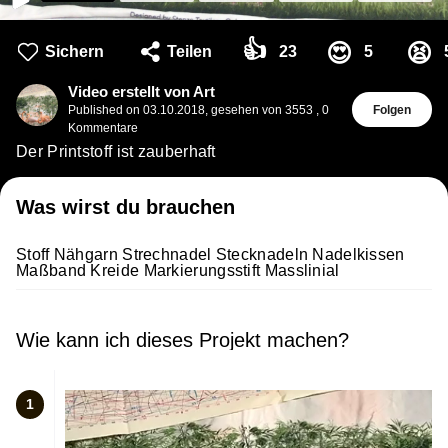
👍
😍
😫
Sichern
Teilen
23
5
Video erstellt von Art
Published on
03.10.2018
,
gesehen von 3553
,
0
Folgen
Kommentare
Der Printstoff ist zauberhaft
Was wirst du brauchen
Stoff Nähgarn Strechnadel Stecknadeln Nadelkissen
Maßband Kreide Markierungsstift Masslinial
Wie kann ich dieses Projekt machen?
1