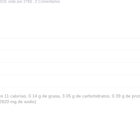
2019
,
visto por 2760
,
2
Comentarios
es 11 calorías, 0.14 g de grasa, 3.05 g de carbohidratos, 0.39 g de prot
 2820 mg de sodio)