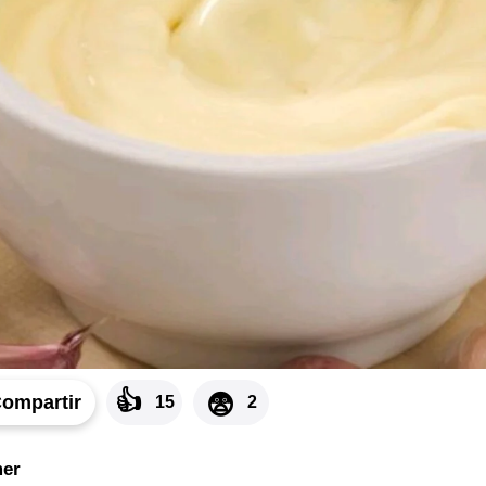
👍
😨
ompartir
15
2
er