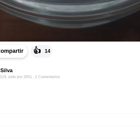
👍
ompartir
14
Silva
2019
,
visto por 2651
,
1
Comentarios