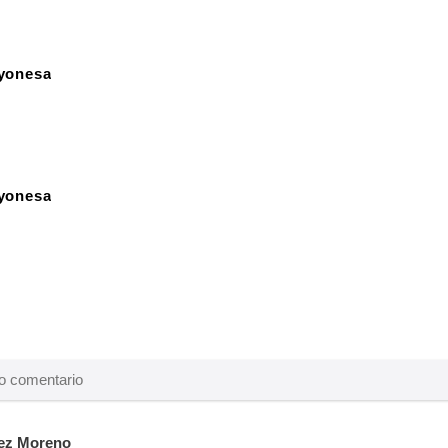
yonesa
yonesa
ez Moreno