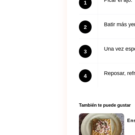
Picar el ajo.
1
Batir más ye
2
Una vez espo
3
Reposar, refr
4
También te puede gustar
Ens