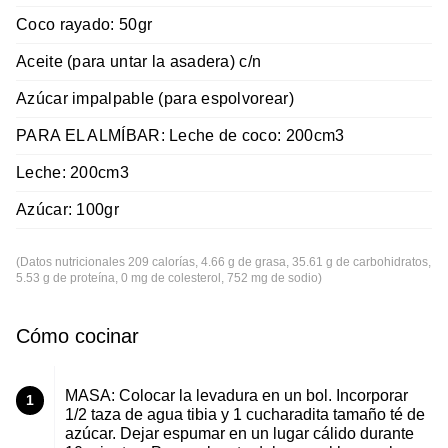
Coco rayado: 50gr
Aceite (para untar la asadera) c/n
Azúcar impalpable (para espolvorear)
PARA EL ALMÍBAR: Leche de coco: 200cm3
Leche: 200cm3
Azúcar: 100gr
(Datos nutricionales 209 calorías, 4.66 g de grasa, 35.61 g de carbohidratos,
5.53 g de proteína, 0 mg de colesterol, 752 mg de sodio)
Cómo cocinar
MASA: Colocar la levadura en un bol. Incorporar
1
1/2 taza de agua tibia y 1 cucharadita tamaño té de
azúcar. Dejar espumar en un lugar cálido durante