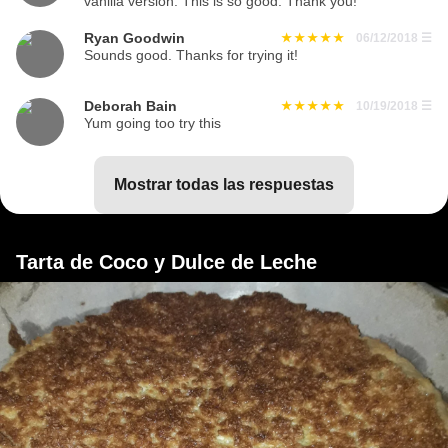
vanilla version. This is so good. Thank you!
Ryan Goodwin
06/12/2018
☰
Sounds good. Thanks for trying it!
Deborah Bain
10/19/2018
☰
Yum going too try this
mostrar todas las respuestas
Tarta de Coco y Dulce de Leche