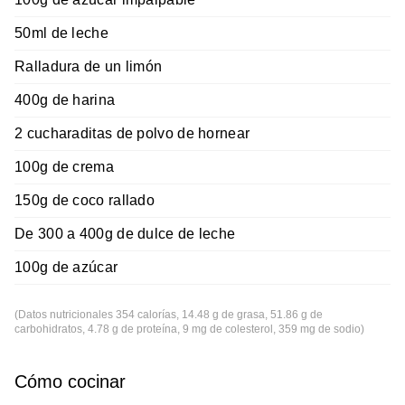
50ml de leche
Ralladura de un limón
400g de harina
2 cucharaditas de polvo de hornear
100g de crema
150g de coco rallado
De 300 a 400g de dulce de leche
100g de azúcar
(Datos nutricionales 354 calorías, 14.48 g de grasa, 51.86 g de
carbohidratos, 4.78 g de proteína, 9 mg de colesterol, 359 mg de sodio)
Cómo cocinar