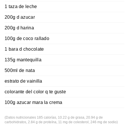
1 taza de leche
200g d azucar
200g d harina
100g de coco rallado
1 bara d chocolate
135g mantequilla
500ml de nata
estrato de vainilla
colorante del color q te guste
100g azucar mara la crema
(Datos nutricionales 185 calorías, 10.22 g de grasa, 20.94 g de
carbohidratos, 2.84 g de proteína, 11 mg de colesterol, 246 mg de sodio)