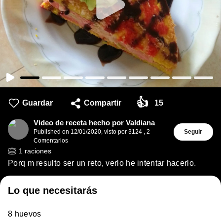
👍
Guardar
Compartir
15
Video de receta hecho por Valdiana
Published on
12/01/2020
,
visto por 3124
,
2
Seguir
Comentarios
1
raciones
Porq m resulto ser un reto, verlo he intentar hacerlo.
Lo que necesitarás
8 huevos