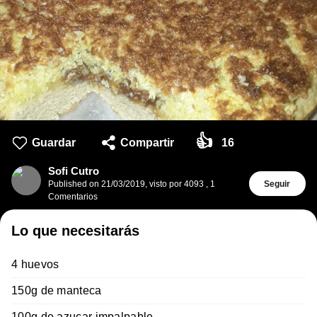
👍
Guardar
Compartir
16
Sofi Cutro
Published on
21/03/2019
,
visto por 4093
,
1
Seguir
Comentarios
Lo que necesitarás
4 huevos
150g de manteca
100g de azucar impalpable