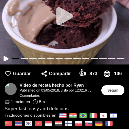
👍
😍
Guardar
Compartir
873
106
Video de receta hecho por Ryan
Published on
03/05/2018
,
visto por 123216
,
5
Seguir
Comentarios
1
raciones
5
m
Super fast, easy and delicious.
Traducciones disponibles en