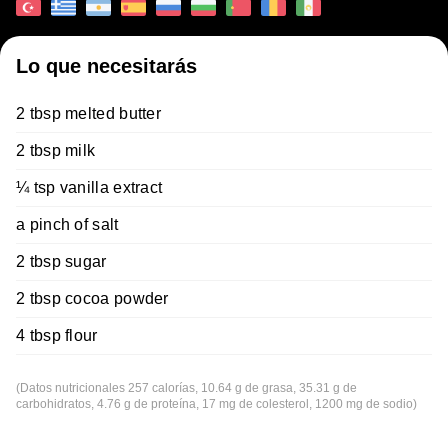
Lo que necesitarás
2 tbsp melted butter
2 tbsp milk
¼ tsp vanilla extract
a pinch of salt
2 tbsp sugar
2 tbsp cocoa powder
4 tbsp flour
(Datos nutricionales 257 calorías, 10.64 g de grasa, 35.31 g de
carbohidratos, 4.76 g de proteína, 17 mg de colesterol, 1200 mg de sodio)