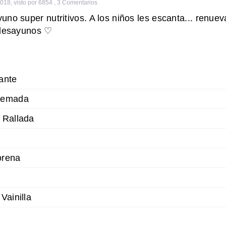
2018
,
visto por 6854
,
3
Comentarios
no super nutritivos. A los niños les escanta... renuev
 desayunos ♡
ante
cremada
 Rallada
orena
Vainilla