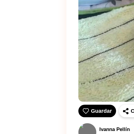
Guardar
C
Ivanna Pellín