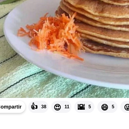
👍
🌇
😍
😄

ompartir
38
11
5
5