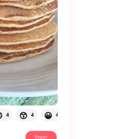

😙
😀
😞
4
4
4
3
Seguir