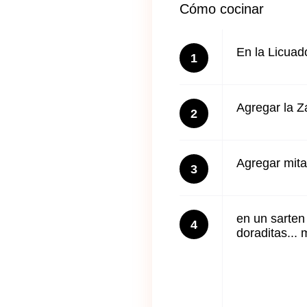
Cómo cocinar
En la Licuad
1
Agregar la Z
2
Agregar mita
3
en un sarten
4
doraditas..