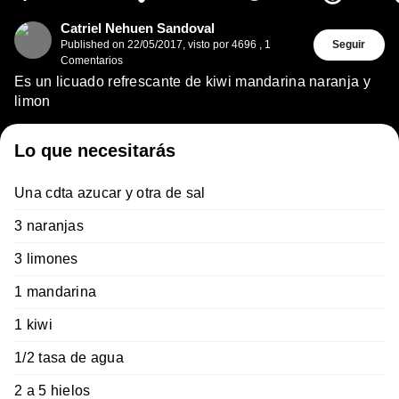
Catriel Nehuen Sandoval
Published on
22/05/2017
,
visto por 4696
,
1
Seguir
Comentarios
Es un licuado refrescante de kiwi mandarina naranja y
limon
Lo que necesitarás
Una cdta azucar y otra de sal
3 naranjas
3 limones
1 mandarina
1 kiwi
1/2 tasa de agua
2 a 5 hielos