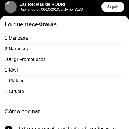
Las Recetas de RODRI
Seguir
Published on
06/10/2018
,
visto por 3130
Lo que necesitarás
1 Manzana
2 Naranjas
100 gr Frambuesas
1 Kiwi
1 Platano
1 Ciruela
Cómo cocinar
Esta es una receta muy facil, cortamos todas las