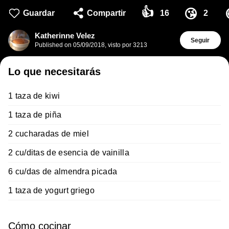
👍
😘
Guardar
Compartir
16
2
Katherinne Velez
Seguir
Published on
05/09/2018
,
visto por 3213
Lo que necesitarás
1 taza de kiwi
1 taza de piña
2 cucharadas de miel
2 cu/ditas de esencia de vainilla
6 cu/das de almendra picada
1 taza de yogurt griego
Cómo cocinar