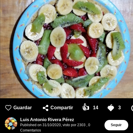
👍
🍓
Guardar
Compartir
14
3
Luis Antonio Rivera Pérez
Published on
31/10/2020
,
visto por 2303
,
0
Seguir
Comentarios