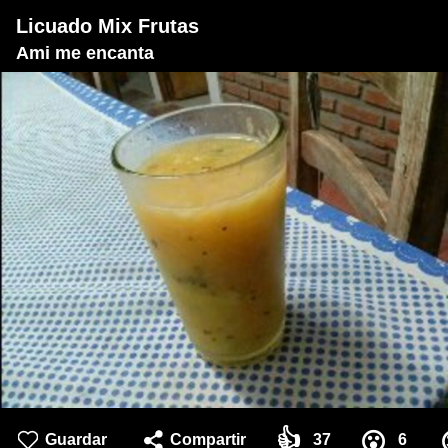
Licuado Mix Frutas
Ami me encanta
👍
😮
Guardar
Compartir
37
6