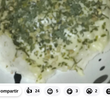
👍
😬
😉
😋

ompartir
24
5
3
2