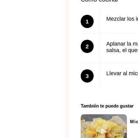
Mezclar los i
1
Aplanar la m
2
salsa, el qu
Llevar al mi
3
También te puede gustar
Mic