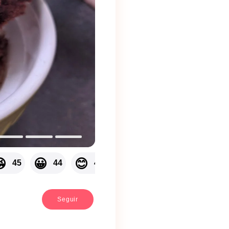
💝

😀
😊
😙
😻
45
44
42
36
36
35
Seguir