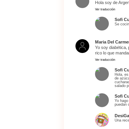
Hola soy de Argent
Ver traducción
Sofi C
Se cocin
Maria Del Carme
Yo soy diabética,
rico lo que manda
Ver traducción
Sofi C
Hola, es
de azúca
cucharad
salado p
Sofi C
Yo hago 
puedan 
DesiG
Una rece