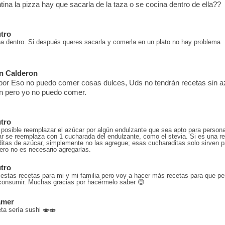
ina la pizza hay que sacarla de la taza o se cocina dentro de ella??
utro
a dentro. Si después queres sacarla y comerla en un plato no hay problema
n Calderon
 por Eso no puedo comer cosas dulces, Uds no tendrán recetas sin a
n pero yo no puedo comer.
utro
 posible reemplazar el azúcar por algún endulzante que sea apto para person
r se reemplaza con 1 cucharada del endulzante, como el stevia. Si es una r
itas de azúcar, simplemente no las agregue; esas cucharaditas solo sirven pa
ero no es necesario agregarlas.
utro
estas recetas para mi y mi familia pero voy a hacer más recetas para que pe
consumir. Muchas gracias por hacérmelo saber 😊
amer
ta sería sushi 🍣🍣