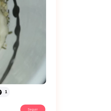

1
Seguir