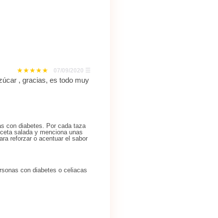
07/09/2020
☰
zúcar , gracias, es todo muy
as con diabetes. Por cada taza
eceta salada y menciona unas
ra reforzar o acentuar el sabor
rsonas con diabetes o celiacas