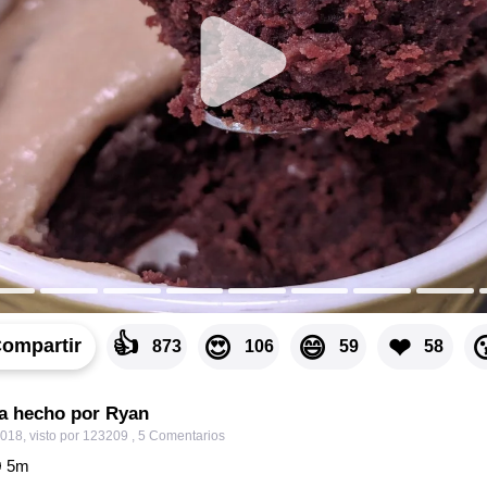
👍
😍
😄
❤

ompartir
873
106
59
58
ta hecho por Ryan
2018
,
visto por 123209
,
5
Comentarios
5
m