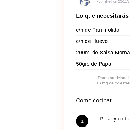
Published on
23/11/
Lo que necesitarás
c/n de Pan molido
c/n de Huevo
200ml de Salsa Morn
50grs de Papa
(Datos nutricional
13 mg de colester
Cómo cocinar
Pelar y cort
1