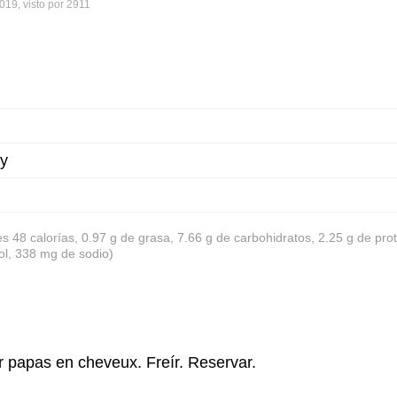
2019
,
visto por 2911
ay
es 48 calorías, 0.97 g de grasa, 7.66 g de carbohidratos, 2.25 g de pro
ol, 338 mg de sodio)
ar papas en cheveux. Freír. Reservar.