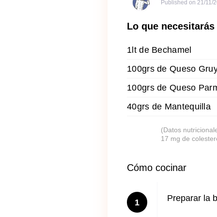
Published on
21/11/
Lo que necesitarás
1lt de Bechamel
100grs de Queso Gru
100grs de Queso Par
40grs de Mantequilla
(Datos nutricional
17 mg de colester
Cómo cocinar
Preparar la 
1