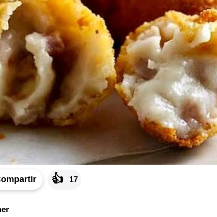
👍
ompartir
17
er