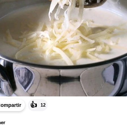
👍
ompartir
12
er