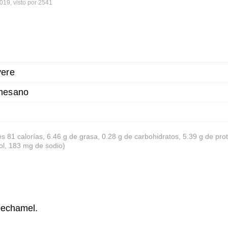
2019
,
visto por 2541
yere
mesano
es 81 calorías, 6.46 g de grasa, 0.28 g de carbohidratos, 5.39 g de pro
ol, 183 mg de sodio)
bechamel.