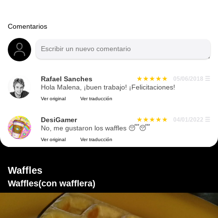
Comentarios
Rafael Sanches
05/06/2018
☰
Hola Malena, ¡buen trabajo! ¡Felicitaciones!
Ver original
Ver traducción
DesiGamer
04/01/2022
☰
No, me gustaron los waffles 😴😴
Ver original
Ver traducción
Waffles
Waffles(con wafflera)