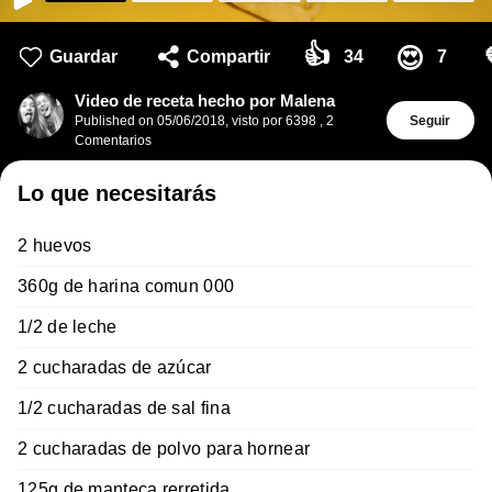
👍
😍
Guardar
Compartir
34
7
Video de receta hecho por Malena
Published on
05/06/2018
,
visto por 6398
,
2
Seguir
Comentarios
Lo que necesitarás
2 huevos
360g de harina comun 000
1/2 de leche
2 cucharadas de azúcar
1/2 cucharadas de sal fina
2 cucharadas de polvo para hornear
125g de manteca rerretida