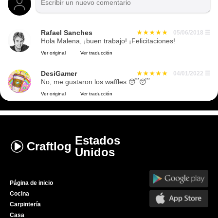
Rafael Sanches
05/06/2018
☰
Hola Malena, ¡buen trabajo! ¡Felicitaciones!
Ver original
Ver traducción
DesiGamer
04/01/2022
☰
No, me gustaron los waffles 😴😴
Ver original
Ver traducción
Estados
Craftlog
Unidos
Página de inicio
Cocina
Carpintería
Casa