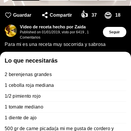
👍
😍
Guardar
Compartir
37
18
Video de receta hecho por Zaida
Published on
01/01/2019
,
visto por 6419
,
1
Seguir
Comentarios
Para mi es una receta muy socorrida y sabrosa
Lo que necesitarás
2 berenjenas grandes
1 cebolla roja mediana
1/2 pimiento rojo
1 tomate mediano
1 diente de ajo
500 gr de carne picada(a mi me gusta de cordero y