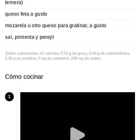
ternera)
queso feta a gusto
mozarela u otro queso para gratinar, a gusto
sal, pimienta y perejil
(Datos nutricionales 41 calorías, 0.53 g de grasa, 8.48 g de carbohidratos,
2.39 g de proteína, 0 mg de colesterol, 298 mg de sodio)
Cómo cocinar
1