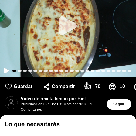
👍
😍
Guardar
Compartir
70
10
Video de receta hecho por Biel
Published on
02/03/2018
,
visto por 9218
,
9
Seguir
Comentarios
Lo que necesitarás