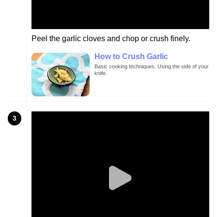
Peel the garlic cloves and chop or crush finely.
How to Crush Garlic
Basic cooking techniques. Using the side of your
knife.
3