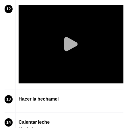
12
Hacer la bechamel
13
Calentar leche
14