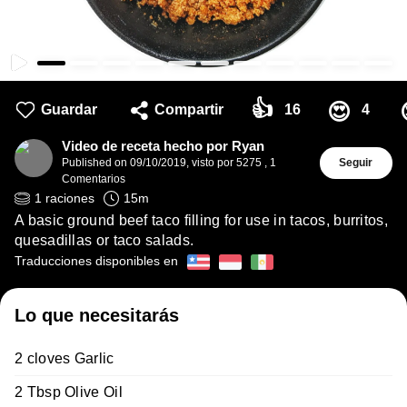
👍
😍
Guardar
Compartir
16
4
Video de receta hecho por Ryan
Published on
09/10/2019
,
visto por 5275
,
1
Seguir
Comentarios
1
raciones
15
m
A basic ground beef taco filling for use in tacos, burritos,
quesadillas or taco salads.
Traducciones disponibles en
Lo que necesitarás
2 cloves Garlic
2 Tbsp Olive Oil