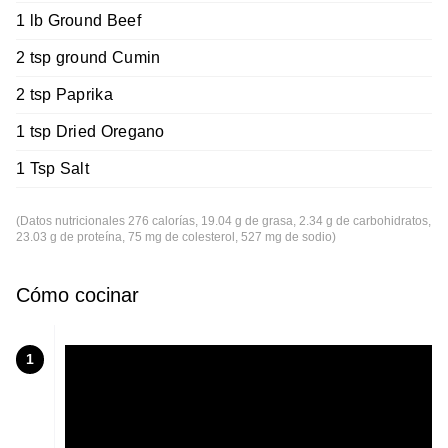
1 lb Ground Beef
2 tsp ground Cumin
2 tsp Paprika
1 tsp Dried Oregano
1 Tsp Salt
(Datos nutricionales 276 calorías, 19.04 g de grasa, 2.34 g de carbohidratos,
23.03 g de proteína, 75 mg de colesterol, 527 mg de sodio)
Cómo cocinar
1