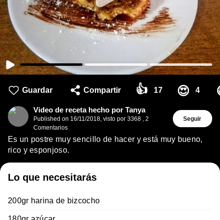
👍
😍
Guardar
Compartir
17
4
Video de receta hecho por Tanya
Published on
16/11/2018
,
visto por 3368
,
2
Seguir
Comentarios
Es un postre muy sencillo de hacer y está muy bueno,
rico y esponjoso.
Lo que necesitarás
200gr harina de bizcocho
180gr azúcar