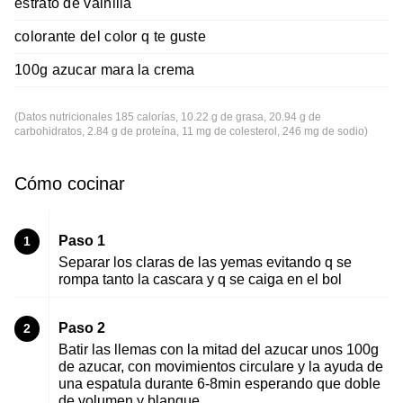
estrato de vainilla
colorante del color q te guste
100g azucar mara la crema
(Datos nutricionales 185 calorías, 10.22 g de grasa, 20.94 g de
carbohidratos, 2.84 g de proteína, 11 mg de colesterol, 246 mg de sodio)
Cómo cocinar
Paso 1
1
Separar los claras de las yemas evitando q se
rompa tanto la cascara y q se caiga en el bol
Paso 2
2
Batir las llemas con la mitad del azucar unos 100g
de azucar, con movimientos circulare y la ayuda de
una espatula durante 6-8min esperando que doble
de volumen y blanque