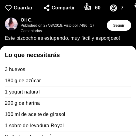
👍
😋
Guardar
Compartir
60
7
Oli C.
Published on
27/08/2018
,
visto por 7486
,
17
Seguir
Comentarios
Este bizcocho es estupendo, muy fácil y esponjoso!
Lo que necesitarás
3 huevos
180 g de azúcar
1 yogurt natural
200 g de harina
100 ml de aceite de girasol
1 sobre de levadura Royal