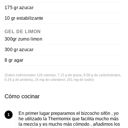
175 gr azucar
10 gr estabilizante
GEL DE LIMON
300gr zumo limon
300 gr azucar
8 gr agar
(Datos nutricionales 126 calorías, 7.15 g de grasa, 9.58 g de carbohidratos,
6.28 g de proteína, 24 mg de colesterol, 201 mg de sodio)
Cómo cocinar
En primer lugar preparamos el bizcocho sifón , yo
1
he utilizado la Thermomix que facilita mucho más
la mezcla y es mucho más cómodo , añadimos los