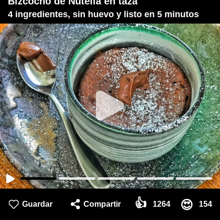
Bizcocho de Nutella en taza
4 ingredientes, sin huevo y listo en 5 minutos
👍
😍
Guardar
Compartir
1264
154