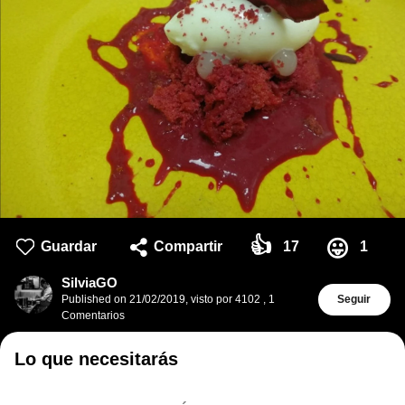
👍
😛
Guardar
Compartir
17
1
SilviaGO
Published on
21/02/2019
,
visto por 4102
,
1
Seguir
Comentarios
Lo que necesitarás