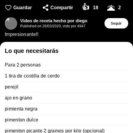
👍
🌋
Guardar
Compartir
18
2
Video de receta hecho por diego
Seguir
Published on
26/03/2020
,
visto por 4947
Impresionante!!
Lo que necesitarás
Para 2 personas
1 tira de costilla de cerdo
perejil
ajo en grano
pimienta negra
pimenton dulce
pimenton picante 2 gramos por kilo (opcional)