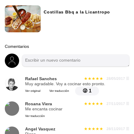
Costillas Bbq a la Licantropo
Comentarios
Rafael Sanches
28/05/2017
☰
Muy agradable. Voy a cocinar esto pronto.
😜
1
Ver original
Ver traducción
Rosana Viera
27/11/2017
☰
Me encanta cocinar
Ver traducción
Angel Vasquez
28/11/2017
☰