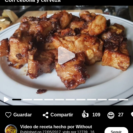
Con cebolla y cerveza
👍
😍
Guardar
Compartir
109
27
Video de receta hecho por Without
Published on
27/05/2017
,
visto por 12739
,
16
Seguir