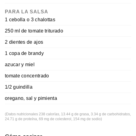
PARA LA SALSA
1 cebolla o 3 chalottas
250 ml de tomate triturado
2 dientes de ajos
1 copa de brandy
azucar y miel
tomate concentrado
1/2 guindilla
oregano, sal y pimienta
(Datos nutricionales 238 calorías, 13.44 g de grasa, 3.34 g de carbohidratos,
24.71 g de proteína, 69 mg de colesterol, 154 mg de sodio)