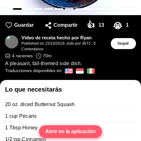
👍
😭
Guardar
Compartir
13
1
Video de receta hecho por Ryan
Published on
15/10/2019
,
visto por 3672
,
0
Seguir
Comentarios
4
raciones
70
m
A pleasant, fall-themed side dish.
Traducciones disponibles en
Lo que necesitarás
20 oz. diced Butternut Squash
1 cup Pecans
1 Tbsp Honey
Abrir en la aplicación
1/2 tsp Cinnamon