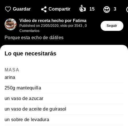
👍
😍
Guardar
Compartir
15
3
Video de receta hecho por Fatima
Published on
23/05/2020
,
visto por 3543
,
0
Seguir
Comentarios
Porque esta echo de dátiles
Lo que necesitarás
MASA
arina
250g mantequilla
un vaso de azucar
un vaso de aceite de guirasol
un sobre de levadura