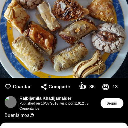
👍
😍
Guardar
Compartir
36
13
Raibijamila Khadijamaider
Published on
16/07/2018
,
visto por 11912
,
3
Seguir
Comentarios
Buenísimos😍