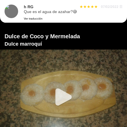
h RG
07/02/2022
☰
Que es el agua de azahar?😅
Ver traducción
Dulce de Coco y Mermelada
Dulce marroquí