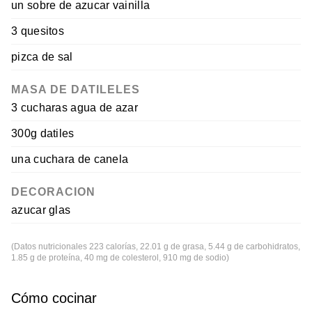
un sobre de azucar vainilla
3 quesitos
pizca de sal
MASA DE DATILELES
3 cucharas agua de azar
300g datiles
una cuchara de canela
DECORACION
azucar glas
(Datos nutricionales 223 calorías, 22.01 g de grasa, 5.44 g de carbohidratos,
1.85 g de proteína, 40 mg de colesterol, 910 mg de sodio)
Cómo cocinar