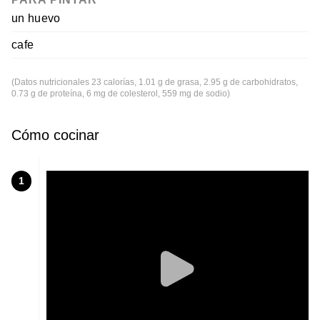
un huevo
cafe
(Datos nutricionales 23 calorías, 1.01 g de grasa, 2.95 g de carbohidratos,
0.73 g de proteína, 6 mg de colesterol, 559 mg de sodio)
Cómo cocinar
1