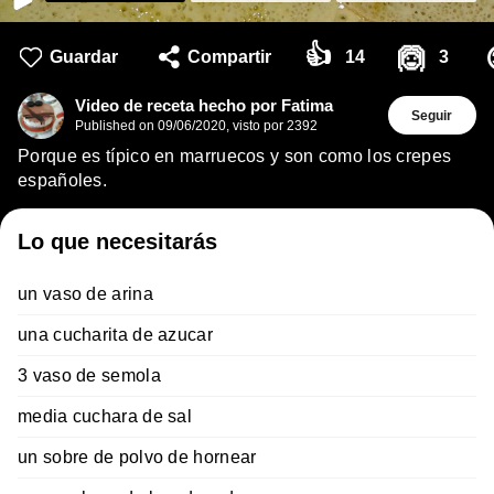
👍
🙆
Guardar
Compartir
14
3
Video de receta hecho por Fatima
Seguir
Published on
09/06/2020
,
visto por 2392
Porque es típico en marruecos y son como los crepes
españoles.
Lo que necesitarás
un vaso de arina
una cucharita de azucar
3 vaso de semola
media cuchara de sal
un sobre de polvo de hornear