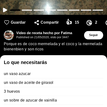
👍
😘
Guardar
Compartir
15
2
Video de receta hecho por Fatima
Seguir
Published on
21/05/2020
,
visto por 3447
Porque es de coco mermelada y el coco y la mermelada
bienenbien y son ricos
Lo que necesitarás
un vaso azucar
un vaso de aceite de girasol
3 huevos
un sobre de azucar de vainilla