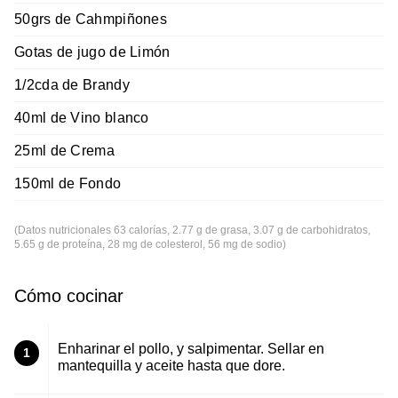
50grs de Cahmpiñones
Gotas de jugo de Limón
1/2cda de Brandy
40ml de Vino blanco
25ml de Crema
150ml de Fondo
(Datos nutricionales 63 calorías, 2.77 g de grasa, 3.07 g de carbohidratos,
5.65 g de proteína, 28 mg de colesterol, 56 mg de sodio)
Cómo cocinar
Enharinar el pollo, y salpimentar. Sellar en
1
mantequilla y aceite hasta que dore.