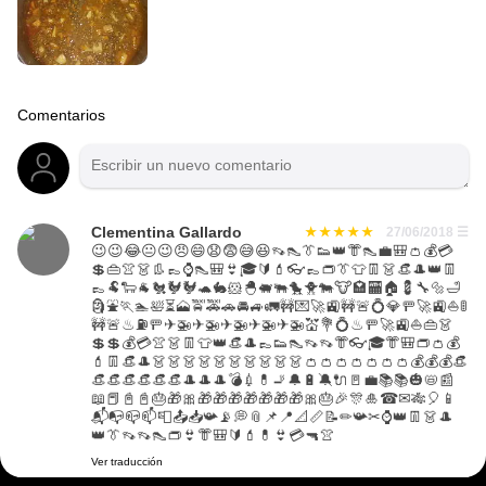
Comentarios
Clementina Gallardo
27/06/2018
☰
😉😉😂😐😉😠😄😧😨😅😆👡👠👔👟👑👘👠💼🎒👛💰💳
💲👜👚👗👢👞⌚👠🎒👙🎓🔰💄👓👞👝👔👕👖👗👒🎩👑👖
👞🐏🐑🐐🐔🐓🐓🐢🐇🐹🐣🐖🐃🐤🐥🐄🐮🏩🏧🏠💈🔧🔩🛁
🗿⛲🏃🏊🛀⏳🗻🚖🚕🚗🚘🚙🚛🚧💌🚀🚉🚧🚨💍💎🚥🚀🚉⛵🚦
🚧🚨♨⛽🚥✈🚁✈🚁✈🚁✈🚁✈🚁💒💐💍♨🚥🚀🚉⛵👜👗
💲💲💰💳👚👗👖👕👑👒🎩👞👟👠👡👡👘👓🎓👘🎒👝👛💰
💄👖👒🎩👗👗👗👗👗👗👗👗👗👗👛👛👛👛👛👛👛💰💰💰👒
👒👒👒👒👒👒🎩🎩🎩💣💉💊🚬🔔🔋🔕🔌🚪💼📚📚🎃📛📰
📖📕📓📓🎂🎁🎀🎁🎁🎁🎁🎁🎁🎁🎀🎂🎉🎊🎍☎✉🎋🎈📱
📬📭📪📫📮📤📥📯📡💭📎📌📍📐📏📝✏📯✂⌚👑👖👗🎩
👑👔👡👡👠👝👙👘🎒🔰💄💊👙💳🔫👚
Ver traducción