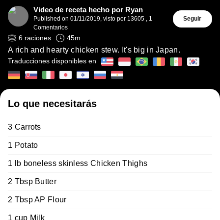
Video de receta hecho por Ryan
Published on
01/11/2019
,
visto por 13605
,
1
Seguir
Comentarios
6
raciones
45
m
A rich and hearty chicken stew. It's big in Japan.
Traducciones disponibles en
Lo que necesitarás
3 Carrots
1 Potato
1 lb boneless skinless Chicken Thighs
2 Tbsp Butter
2 Tbsp AP Flour
1 cup Milk