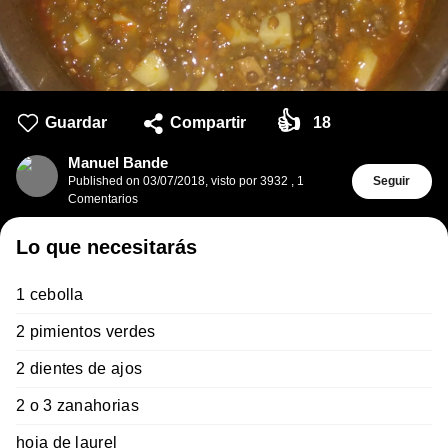
👍
Guardar
Compartir
18
Manuel Bande
Published on
03/07/2018
,
visto por 3932
,
1
Seguir
Comentarios
Lo que necesitarás
1 cebolla
2 pimientos verdes
2 dientes de ajos
2 o 3 zanahorias
hoja de laurel