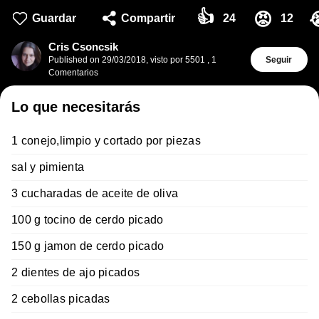
👍
😡
Guardar
Compartir
24
12
Cris Csoncsik
Published on
29/03/2018
,
visto por 5501
,
1
Seguir
Comentarios
Lo que necesitarás
1 conejo,limpio y cortado por piezas
sal y pimienta
3 cucharadas de aceite de oliva
100 g tocino de cerdo picado
150 g jamon de cerdo picado
2 dientes de ajo picados
2 cebollas picadas