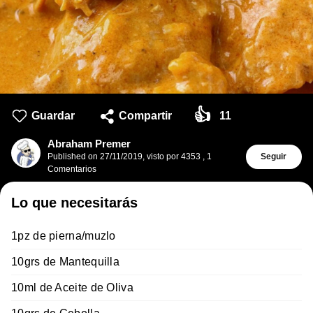
👍
Guardar
Compartir
11
Abraham Premer
Published on
27/11/2019
,
visto por 4353
,
1
Seguir
Comentarios
Lo que necesitarás
1pz de pierna/muzlo
10grs de Mantequilla
10ml de Aceite de Oliva