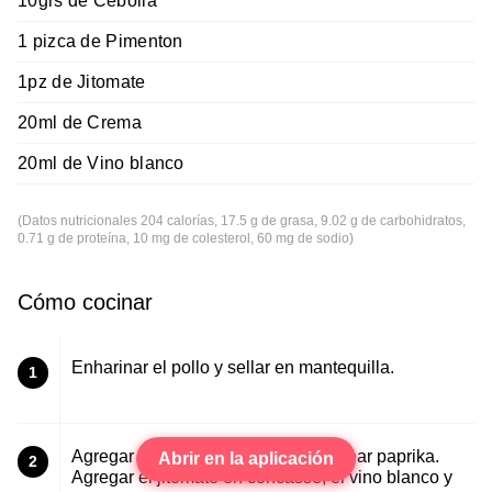
10grs de Cebolla
1 pizca de Pimenton
1pz de Jitomate
20ml de Crema
20ml de Vino blanco
(Datos nutricionales 204 calorías, 17.5 g de grasa, 9.02 g de carbohidratos,
0.71 g de proteína, 10 mg de colesterol, 60 mg de sodio)
Cómo cocinar
Enharinar el pollo y sellar en mantequilla.
1
Agregar la cebolla picada, espolvorear paprika.
Abrir en la aplicación
2
Agregar el jitomate en concasse, el vino blanco y