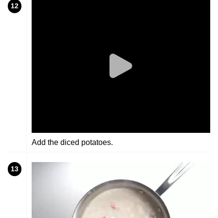
12
Add the diced potatoes.
13