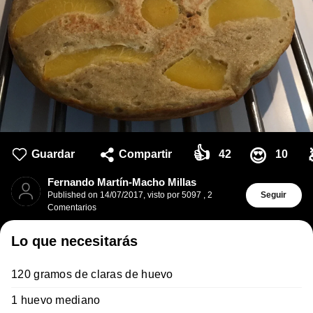
👍
😍
Guardar
Compartir
42
10
Fernando Martín-Macho Millas
Published on
14/07/2017
,
visto por 5097
,
2
Seguir
Comentarios
Lo que necesitarás
120 gramos de claras de huevo
1 huevo mediano