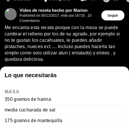
Video de receta hecho por Marion
Published on
05/12/2017
,
visto por 16720
,
10
Seguir
Comentarios
Me encanta esta receta porque con la masa se puede
cambiar el relleno por los de su agrado, por ejemplo si
no te gustan los cacahuates, le puedes añadir
pistaches, nueces ect .... Incluso puedes hacerla tan
simple como solo utilizar atun ( enlatado) y elotes . y
quedara deliciosa.
Lo que necesitarás
MASA
350 gramos de harina
media cucharada de sal
175 gramos de mantequilla