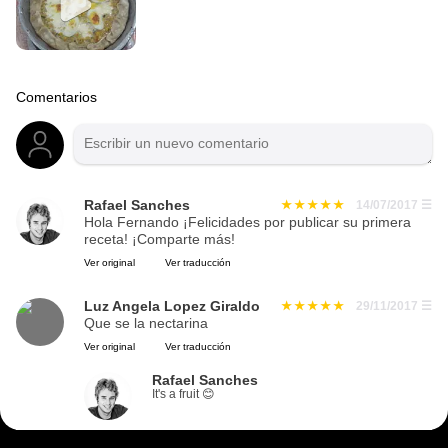
Comentarios
Rafael Sanches
14/07/2017
☰
Hola Fernando ¡Felicidades por publicar su primera
receta! ¡Comparte más!
Ver original
Ver traducción
Luz Angela Lopez Giraldo
29/11/2017
☰
Que se la nectarina
Ver original
Ver traducción
Rafael Sanches
It's a fruit 😊