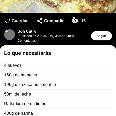
👍
Guardar
Compartir
16
Sofi Cutro
Published on
21/03/2019
,
visto por 4094
,
1
Seguir
Comentarios
Lo que necesitarás
4 huevos
150g de manteca
100g de azucar impalpable
50ml de leche
Ralladura de un limón
400g de harina