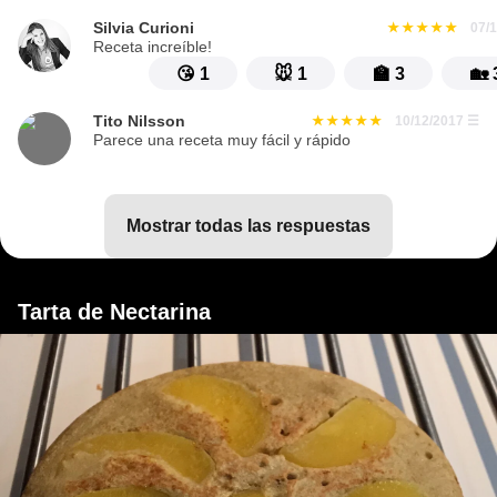
Silvia Curioni
07/
Receta increíble!
😘
1
🐭
1
🏫
3
🏡
Tito Nilsson
10/12/2017
☰
Parece una receta muy fácil y rápido
mostrar todas las respuestas
Tarta de Nectarina