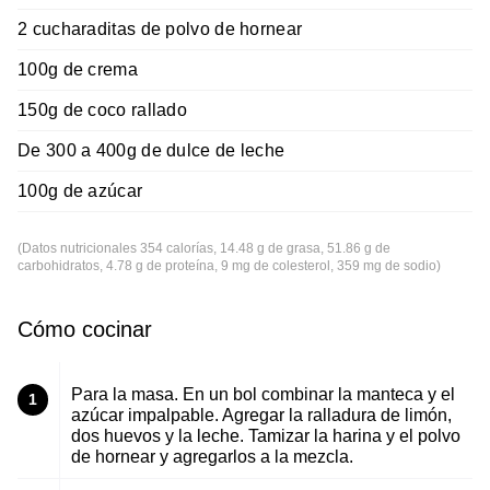
2 cucharaditas de polvo de hornear
100g de crema
150g de coco rallado
De 300 a 400g de dulce de leche
100g de azúcar
(Datos nutricionales 354 calorías, 14.48 g de grasa, 51.86 g de
carbohidratos, 4.78 g de proteína, 9 mg de colesterol, 359 mg de sodio)
Cómo cocinar
Para la masa. En un bol combinar la manteca y el
1
azúcar impalpable. Agregar la ralladura de limón,
dos huevos y la leche. Tamizar la harina y el polvo
de hornear y agregarlos a la mezcla.