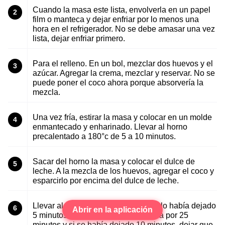
Cuando la masa este lista, envolverla en un papel
2
film o manteca y dejar enfriar por lo menos una
hora en el refrigerador. No se debe amasar una vez
lista, dejar enfriar primero.
Para el relleno. En un bol, mezclar dos huevos y el
3
azúcar. Agregar la crema, mezclar y reservar. No se
puede poner el coco ahora porque absorvería la
mezcla.
Una vez fría, estirar la masa y colocar en un molde
4
enmantecado y enharinado. Llevar al horno
precalentado a 180°c de 5 a 10 minutos.
Sacar del horno la masa y colocar el dulce de
5
leche. A la mezcla de los huevos, agregar el coco y
esparcirlo por encima del dulce de leche.
Llevar al horno a 180°c. Si antes se lo había dejado
6
Abrir en la aplicación
5 minutos, dejar que se cocine ahora por 25
minutos y si se había dejado 10 minutos, dejar que