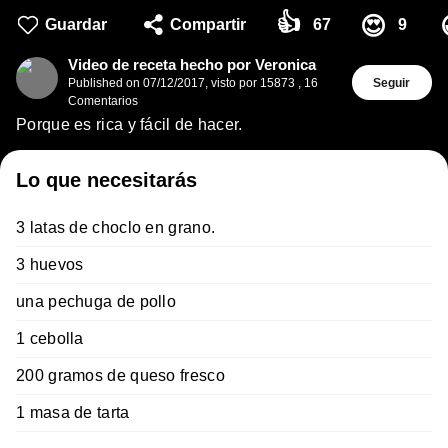
👍
😍
Guardar
Compartir
67
9
Video de receta hecho por Veronica
Published on
07/12/2017
,
visto por 15873
,
16
Seguir
Comentarios
Porque es rica y fácil de hacer.
Lo que necesitarás
3 latas de choclo en grano.
3 huevos
una pechuga de pollo
1 cebolla
200 gramos de queso fresco
1 masa de tarta