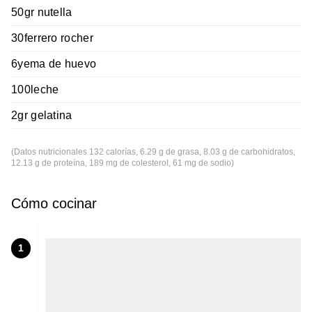
50gr nutella
30ferrero rocher
6yema de huevo
100leche
2gr gelatina
(Datos nutricionales 132 calorías, 6.29 g de grasa, 8.03 g de carbohidratos,
12.13 g de proteína, 189 mg de colesterol, 61 mg de sodio)
Cómo cocinar
1