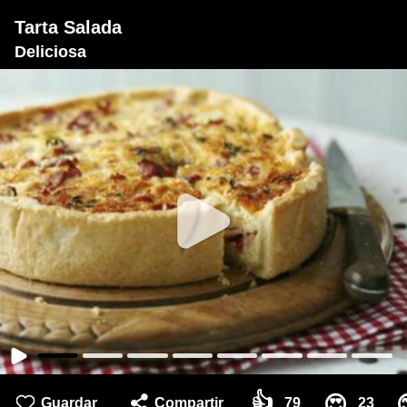
Tarta Salada
Deliciosa
👍
😍
Guardar
Compartir
79
23