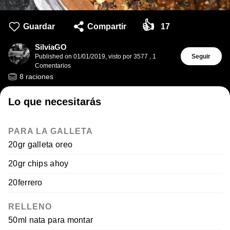
👍
Guardar
Compartir
17
SilviaGO
Published on
01/01/2019
,
visto por 3577
,
1
Seguir
Comentarios
8
raciones
Lo que necesitarás
PARA LA GALLETA
20gr galleta oreo
20gr chips ahoy
20ferrero
RELLENO
50ml nata para montar