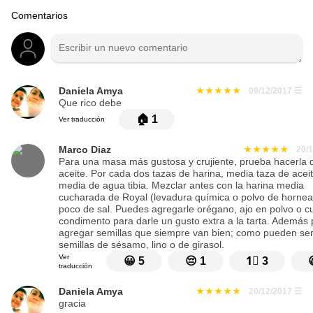
Comentarios
Daniela Amya
09/12/2017
☰
Que rico debe
🏠
1
Ver traducción
Marco Diaz
20/
Para una masa más gustosa y crujiente, prueba hacerla 
aceite. Por cada dos tazas de harina, media taza de aceit
media de agua tibia. Mezclar antes con la harina media
cucharada de Royal (levadura química o polvo de hornea
poco de sal. Puedes agregarle orégano, ajo en polvo o c
condimento para darle un gusto extra a la tarta. Además
agregar semillas que siempre van bien; como pueden se
semillas de sésamo, lino o de girasol.
Ver
😀
5
😔
1
1⃣
3
traducción
Daniela Amya
20/12/2017
☰
gracia