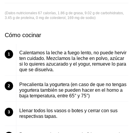
(Datos nutricionales 67 calorías, 1.86 g de grasa, 9.02 g de carbohidratos,
3.45 g de proteína, 0 mg de colesterol, 169 mg de sodio)
Cómo cocinar
Calentamos la leche a fuego lento, no puede hervir
1
ten cuidado. Mezclamos la leche en polvo, azúcar
si lo quieres azucarado y el yogur, remueve lo para
que se disuelva.
Precalienta la yogurtera (en caso de que no tengas
2
yogurtera también se pueden hacer en el horno a
baja temperatura, entre 65° y 75°)
Llenar todos los vasos o botes y cerrar con sus
3
respectivas tapas.