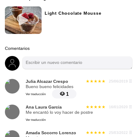
Light Chocolate Mousse
Comentarios
Julia Alcazar Crespo
25/06/2019
☰
Bueno bueno felicidades
🐶
1
Ver traducción
Ana Laura Garcia
16/01/2020
☰
Me encantó lo voy hacer de postre
Ver traducción
Amada Socorro Lorenzo
25/03/2022
☰