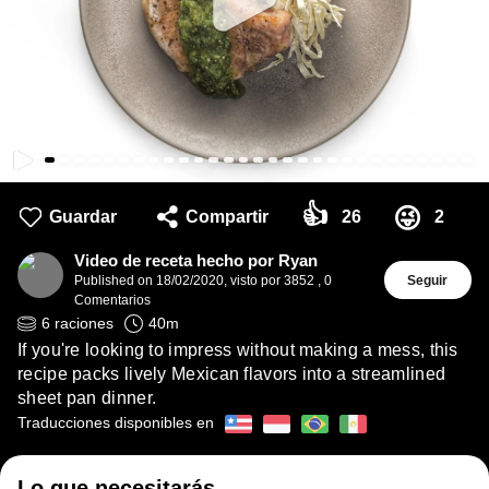
👍
😜
Guardar
Compartir
26
2
Video de receta hecho por Ryan
Published on
18/02/2020
,
visto por 3852
,
0
Seguir
Comentarios
6
raciones
40
m
If you're looking to impress without making a mess, this
recipe packs lively Mexican flavors into a streamlined
sheet pan dinner.
Traducciones disponibles en
Lo que necesitarás