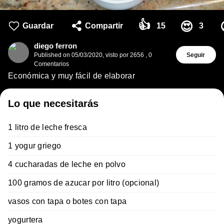
👍
😍
Guardar
Compartir
15
3
diego ferron
Published on
05/03/2020
,
visto por 2656
,
0
Seguir
Comentarios
Económica y muy fácil de elaborar
Lo que necesitarás
1 litro de leche fresca
1 yogur griego
4 cucharadas de leche en polvo
100 gramos de azucar por litro (opcional)
vasos con tapa o botes con tapa
yogurtera