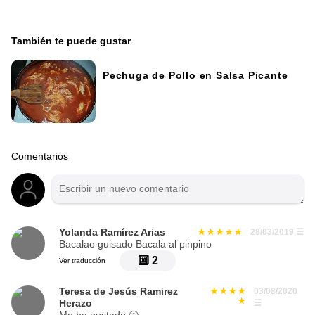
También te puede gustar
Pechuga de Pollo en Salsa Picante
Comentarios
Yolanda Ramírez Arias
28/03/2019
☰
Bacalao guisado Bacala al pinpino
🔟
2
Ver traducción
Teresa de Jesús Ramirez
03/08/2020
Herazo
☰