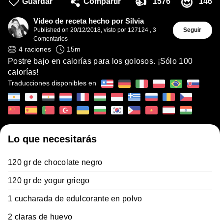
👍
😍
Guardar
Compartir
1576
146
Video de receta hecho por Silvia
Published on
20/12/2018
,
visto por 127124
,
3
Seguir
Comentarios
4
raciones
15
m
Postre bajo en calorías para los golosos. ¡Sólo 100
calorías!
Traducciones disponibles en
Lo que necesitarás
120 gr de chocolate negro
120 gr de yogur griego
1 cucharada de edulcorante en polvo
2 claras de huevo