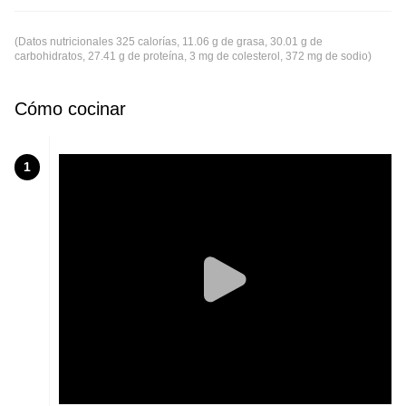
(Datos nutricionales 325 calorías, 11.06 g de grasa, 30.01 g de
carbohidratos, 27.41 g de proteína, 3 mg de colesterol, 372 mg de sodio)
Cómo cocinar
1