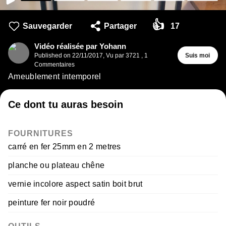
👍
Sauvegarder
Partager
17
Vidéo réalisée par Yohann
Published on
22/11/2017
,
Vu par 3721
,
1
Suis moi
Commentaires
Ameublement intemporel
Ce dont tu auras besoin
FOURNITURES
carré en fer 25mm en 2 metres
planche ou plateau chêne
vernie incolore aspect satin boit brut
peinture fer noir poudré