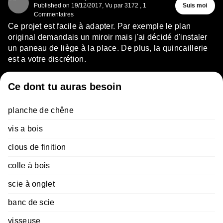
Published on
19/12/2017
,
Vu par 3172
,
1
Suis moi
Commentaires
Ce projet est facile à adapter. Par exemple le plan
original demandais un miroir mais j'ai décidé d'instaler
un paneau de liège à la place. De plus, la quincaillerie
est a votre discrétion.
Ce dont tu auras besoin
planche de chêne
vis a bois
clous de finition
colle à bois
scie à onglet
banc de scie
visseuse