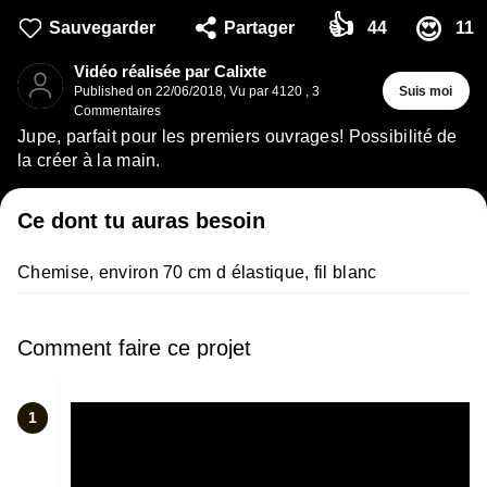
👍
😍
Sauvegarder
Partager
44
11
Vidéo réalisée par Calixte
Published on
22/06/2018
,
Vu par 4120
,
3
Suis moi
Commentaires
Jupe, parfait pour les premiers ouvrages! Possibilité de
la créer à la main.
Ce dont tu auras besoin
Chemise, environ 70 cm d élastique, fil blanc
Comment faire ce projet
1