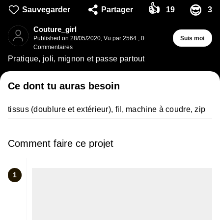
👍
😎
Sauvegarder
Partager
19
3
Couture_girl
Published on
28/05/2020
,
Vu par 2564
,
0
Suis moi
Commentaires
Pratique, joli, mignon et passe partout
Ce dont tu auras besoin
tissus (doublure et extérieur), fil, machine à coudre, zip
Comment faire ce projet
1