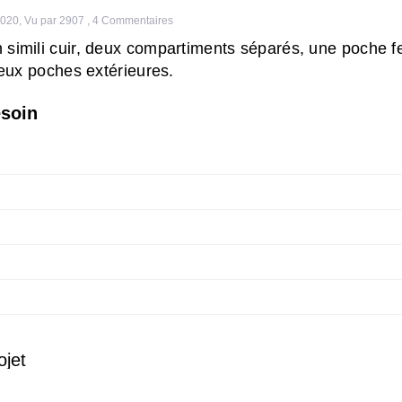
2020
,
Vu par 2907
,
4
Commentaires
 simili cuir, deux compartiments séparés, une poche 
 deux poches extérieures.
esoin
ojet