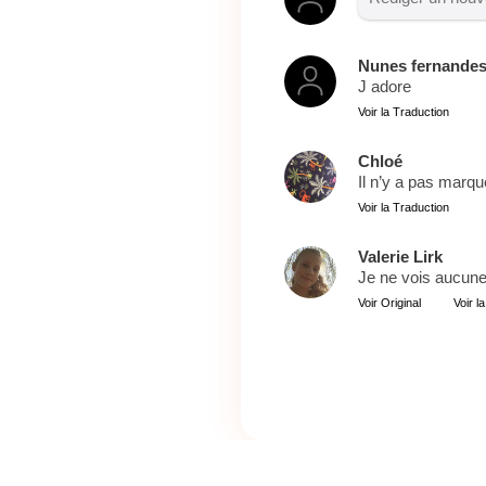
Nunes fernande
J adore
Voir la Traduction
Chloé
Il n’y a pas marq
Voir la Traduction
Valerie Lirk
Je ne vois aucune 
Voir Original
Voir l