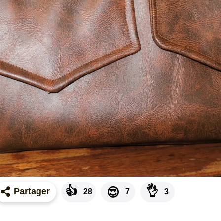
👍
👌
😍
Partager
28
7
3