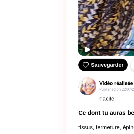
Sauvegarder
Vidéo réalisée
Published on
22/07/
Facile
Ce dont tu auras b
tissus, fermeture, épin