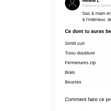
Hélène L
Published on
01/01/
Sac à main en
à l’intérieur,
Ce dont tu auras b
Simili cuir
Tissu doublure
Fermetures zip
Biais
Boucles
Comment faire ce pr