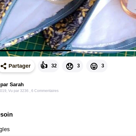
👍
😞
😛
Partager
32
3
3
 par Sarah
2019
,
Vu par 3236
,
6
Commentaires
esoin
gles