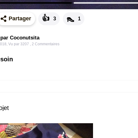
👍
👠
Partager
3
1
 par Coconutsita
2018
,
Vu par 3207
,
2
Commentaires
esoin
ojet