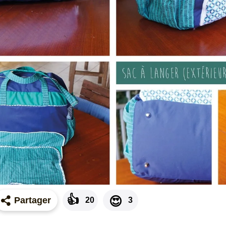
👍
😍
Partager
20
3