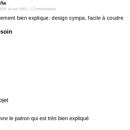
iña
2019
,
Vu par 2962
,
1
Commentaires
ement bien explique, design sympa, facile à coudre
esoin
ojet
uivre le patron qui est très bien expliqué