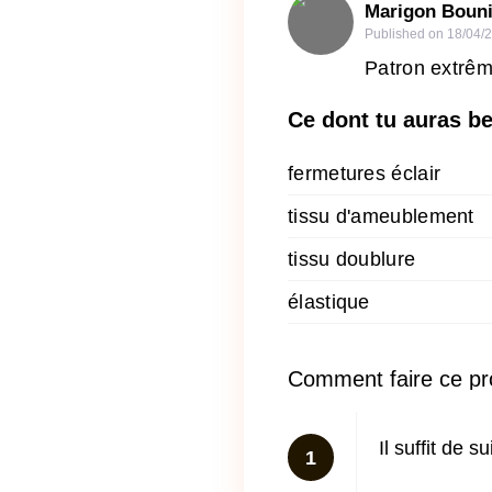
Marigon Boun
Published on
18/04/
Patron extrêm
Ce dont tu auras b
fermetures éclair
tissu d'ameublement
tissu doublure
élastique
Comment faire ce pr
Il suffit de s
1