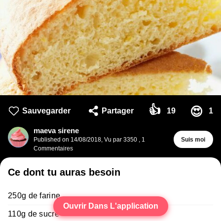
👍
😍
Sauvegarder
Partager
19
1
maeva sirene
Published on
14/08/2018
,
Vu par 3350
,
1
Suis moi
Commentaires
Ce dont tu auras besoin
250g de farine
Ouvrir Dans L'application
110g de sucre