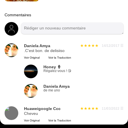
Commentaires
Daniela Amya
14/12/2017
☰
.C'est bon. de delisiiso
Voir Original
Voir la Traduction
Honey 🍦
Régalez-vous ! 😘
Daniela Amya
de me uno
Huaweigoogle Ccc
11/03/2022
☰
Cheveu
Voir Original
Voir la Traduction