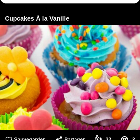
Cupcakes À la Vanille
👍
Sauvegarder
Partager
22
3