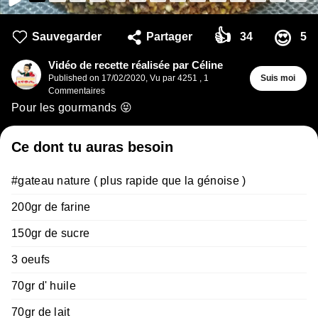
👍
😍
Sauvegarder
Partager
34
5
Vidéo de recette réalisée par Céline
Published on
17/02/2020
,
Vu par 4251
,
1
Suis moi
Commentaires
Pour les gourmands 😝
Ce dont tu auras besoin
#gateau nature ( plus rapide que la génoise )
200gr de farine
150gr de sucre
3 oeufs
70gr d' huile
70gr de lait