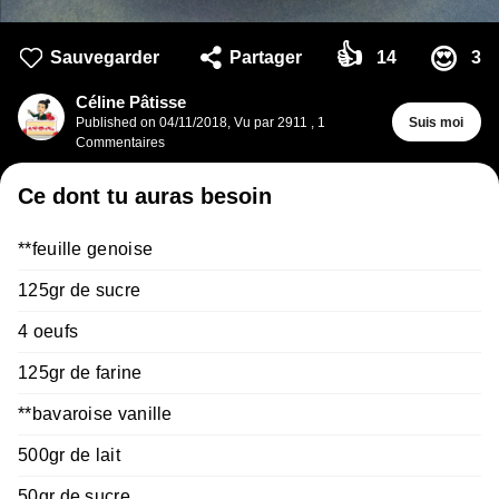
👍
😍
Sauvegarder
Partager
14
3
Céline Pâtisse
Published on
04/11/2018
,
Vu par 2911
,
1
Suis moi
Commentaires
Ce dont tu auras besoin
**feuille genoise
125gr de sucre
4 oeufs
125gr de farine
**bavaroise vanille
500gr de lait
50gr de sucre