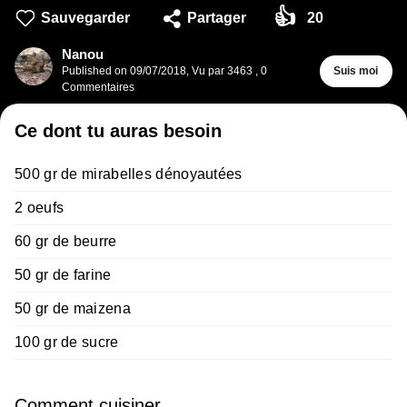
👍
Sauvegarder
Partager
20
Nanou
Published on
09/07/2018
,
Vu par 3463
,
0
Suis moi
Commentaires
Ce dont tu auras besoin
500 gr de mirabelles dénoyautées
2 oeufs
60 gr de beurre
50 gr de farine
50 gr de maizena
100 gr de sucre
Comment cuisiner