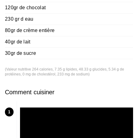
120gr de chocolat
230 gr d eau
80gr de crème entière
40gr de lait
30gr de sucre
(Valeur nutritive 264 calories, 7.35 g lipides, 48.33 g glucides, 5.34 g de
protéines, 0 mg de cholestérol, 233 mg de sodium)
Comment cuisiner
1