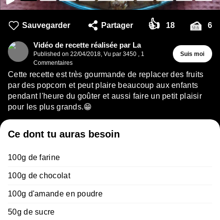
👍
🍰
Sauvegarder
Partager
18
6
Vidéo de recette réalisée par La
Published on
22/04/2018
,
Vu par 3450
,
1
Suis moi
Commentaires
Cette recette est très gourmande de replacer des fruits
par des popcorn et peut plaire beaucoup aux enfants
pendant l'heure du goûter et aussi faire un petit plaisir
pour les plus grands.😁
Ce dont tu auras besoin
100g de farine
100g de chocolat
100g d'amande en poudre
50g de sucre