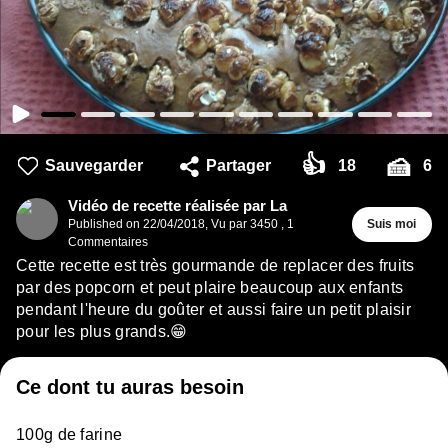
👍
🍰
Sauvegarder
Partager
18
6
Vidéo de recette réalisée par La
Published on
22/04/2018
,
Vu par 3450
,
1
Suis moi
Commentaires
Cette recette est très gourmande de replacer des fruits
par des popcorn et peut plaire beaucoup aux enfants
pendant l'heure du goûter et aussi faire un petit plaisir
pour les plus grands.😁
Ce dont tu auras besoin
100g de farine