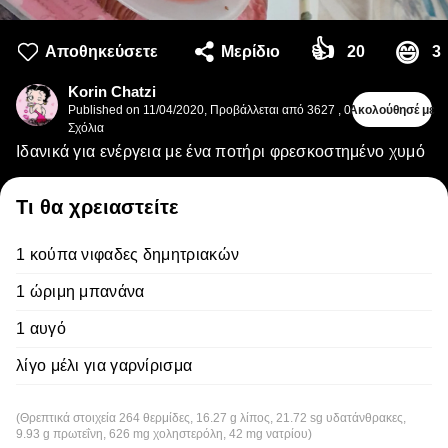
👍
😄
Αποθηκεύσετε
Μερίδιο
20
3
Korin Chatzi
Published on
11/04/2020
,
Προβάλλεται από 3627
,
0
Ακολούθησέ με
Σχόλια
Ιδανικά για ενέργεια με ένα ποτήρι φρεσκοστημένο χυμό
Τι θα χρειαστείτε
1 κούπα νιφαδες δημητριακών
1 ώριμη μπανάνα
1 αυγό
λίγο μέλι για γαρνίρισμα
(Θρεπτικά στοιχεία 264 θερμίδες, 16.27 g λίπος, 21.72 sg υδατάνθρακες,
9.93 g πρωτεΐνη, 626 mg χοληστερόλη, 42 mg νατρίου)