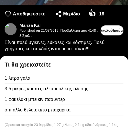
👍
Αποθηκεύσετε
Μερίδιο
18
Mariza Kal
Published on
21/03/2019
,
Προβάλλεται από 4148
,
Ακολούθησέ με
3
Σχόλια
Είναι πολύ υγιεινες, εύκολες και νόστιμες. Πολύ
γρήγορες και συνδιάζονται με τα πάντα!!!
Τι θα χρειαστείτε
1 λιτρο γαλα
3.5 μικρες κουπες αλευρι ολικης αλεσης
1 φακελακι μπεικιν παουντερ
ο,τι αλλο θελετε απο μπαχαρικα
(Θρεπτικά στοιχεία 23 θερμίδες, 1.27 g λίπος, 2.1 sg υδατάνθρακες, 1.14 g