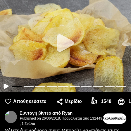
👍
😍
Αποθηκεύσετε
Μερίδιο
1548
1
Συνταγή βίντεο από Ryan
Published on
26/06/2018
,
Προβάλλεται από 132449
Ακολούθησέ με
,
1
Σχόλια
Θέλετε ένα γρήγορο σνακ; Μπορείτε να φτιάξετε τσιπς