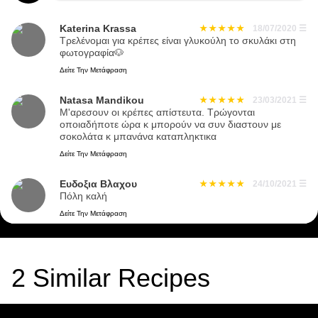
Katerina Krassa
18/07/2020
☰
Τρελένομαι για κρέπες είναι γλυκούλη το σκυλάκι στη
φωτογραφία🐶
Δείτε Την Μετάφραση
Natasa Mandikou
23/03/2021
☰
Μ'αρεσουν οι κρέπες απίστευτα. Τρώγονται
οποιαδήποτε ώρα κ μπορούν να συν διαστουν με
σοκολάτα κ μπανάνα καταπληκτικα
Δείτε Την Μετάφραση
Ευδοξια Βλαχου
24/10/2021
☰
Πόλη καλή
Δείτε Την Μετάφραση
2
Similar Recipes