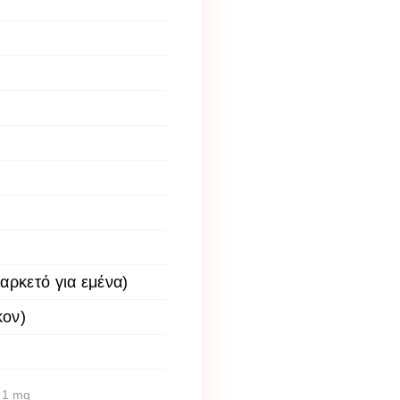
αρκετό για εμένα)
κον)
, 1 mg