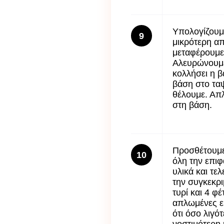
Υπολογίζουμε
9
μικρότερη απ
μεταφέρουμε 
Αλευρώνουμε 
κολλήσει η 
βάση στο τα
θέλουμε. Απ
στη βάση.
Προσθέτουμε
10
όλη την επιφ
υλικά και τελ
την συγκεκρ
τυρί και 4 φ
απλωμένες ε
ότι όσο λιγό
νοστιμότερη 