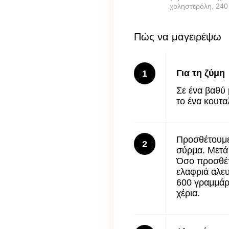
χοληστερόλη, 240
Πώς να μαγειρέψω
Για τη ζύμη
1
Σε ένα βαθύ 
το ένα κουτα
Προσθέτουμε 
2
σύρμα. Μετά 
Όσο προσθέτο
ελαφριά αλε
600 γραμμάρι
χέρια.