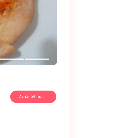
Ακολούθησέ με