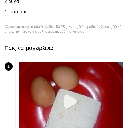
2 αυγα
1 φετα τιρι
(Θρεπτικά στοιχεία 603 θερμίδες, 53.25 g λίπος, 0.9 sg υδατάνθρακες, 30.43
g πρωτεΐνη, 2076 mg χοληστερόλη, 136 mg νατρίου)
Πώς να μαγειρέψω
1