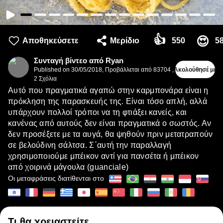
👍
😍
Αποθηκεύσετε
Μερίδιο
550
5
Συνταγή βίντεο από Ryan
Published on
30/05/2018
,
Προβάλλεται από 83704
,
Ακολούθησέ με
2
Σχόλια
Αυτό που πραγματικά αγαπώ στην καρμπονάρα είναι η
πρόκληση της παρασκευής της. Είναι τόσο απλή, αλλά
υπάρχουν πολλοί τρόποι να τη φτιάξει κανείς, και
κανένας από αυτούς δεν είναι πραγματικά ο σωστός. Αν
δεν προσέξετε με τα αυγά, θα ψηθούν πριν μετατραπούν
σε βελούδινη σάλτσα. Σ΄αυτή την παραλλαγή
χρησιμοποιούμε μπέικον αντί για πανσέτα ή μπέικον
από χοιρινά μάγουλα (guanciale)
Οι μεταφράσεις διατίθενται στο
Τι θα χρειαστείτε