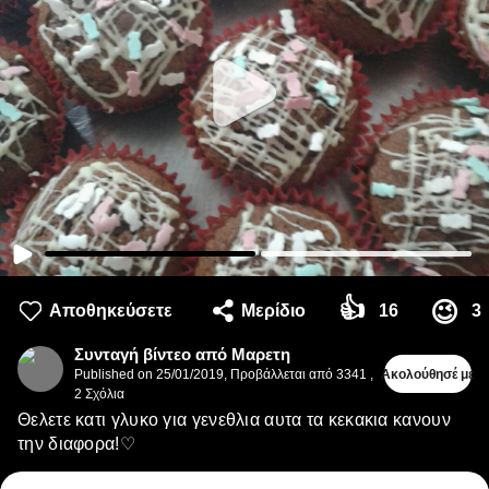
👍
😉
Αποθηκεύσετε
Μερίδιο
16
3
Συνταγή βίντεο από Μαρετη
Published on
25/01/2019
,
Προβάλλεται από 3341
,
Ακολούθησέ με
2
Σχόλια
Θελετε κατι γλυκο για γενεθλια αυτα τα κεκακια κανουν
την διαφορα!♡