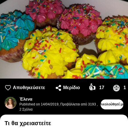
👍
😄
Αποθηκεύσετε
Μερίδιο
17
1
Έλενα
Published on
14/04/2019
,
Προβάλλεται από 3193
,
Ακολούθησέ με
2
Σχόλια
Τι θα χρειαστείτε