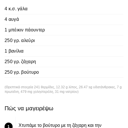
4 κ.σ. γάλα
4 αυγά
1 μπέικιν πάουντερ
250 γρ. αλεύρι
1 βανίλια
250 γρ. ζάχαρη
250 γρ. βούτυρο
(Θρεπτικά στοιχεία 241 θερμίδες, 12.32 g λίπος, 26.47 sg υδατάνθρακες, 7 g
πρωτεΐνη, 479 mg χοληστερόλη, 31 mg νατρίου)
Πώς να μαγειρέψω
Χτυπάμε το βούτυρο με τη ζάχαρη και την
1