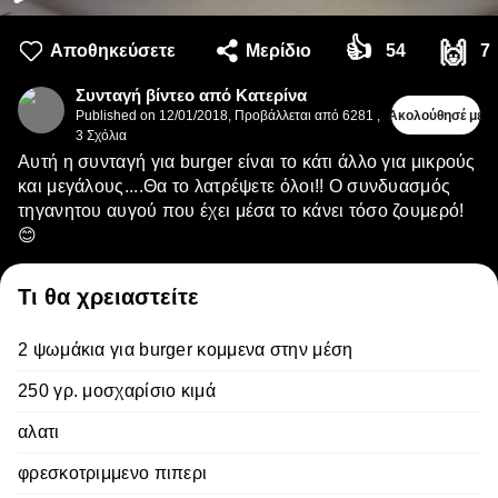
👍
🙌
Αποθηκεύσετε
Μερίδιο
54
7
Συνταγή βίντεο από Κατερίνα
Published on
12/01/2018
,
Προβάλλεται από 6281
,
Ακολούθησέ με
3
Σχόλια
Αυτή η συνταγή για burger είναι το κάτι άλλο για μικρούς
και μεγάλους....Θα το λατρέψετε όλοι!! Ο συνδυασμός
τηγανητου αυγού που έχει μέσα το κάνει τόσο ζουμερό!
😊
Τι θα χρειαστείτε
2 ψωμάκια για burger κομμενα στην μέση
250 γρ. μοσχαρίσιο κιμά
αλατι
φρεσκοτριμμενο πιπερι