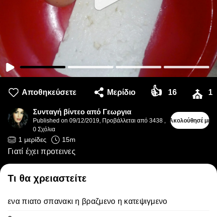
👍
Αποθηκεύσετε
Μερίδιο
16
1
⛪
Συνταγή βίντεο από Γεωργια
Published on
09/12/2019
,
Προβάλλεται από 3438
,
Ακολούθησέ με
0
Σχόλια
1
μερίδες
15
m
Γιατί έχει προτεινες
Τι θα χρειαστείτε
ενα πιατο σπανακι η βραζμενο η κατεψιγμενο