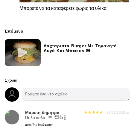
Μπορετε να τα καταφερετε χωρις τα υλικα
Επόμενο
Λαχταριστα Burger Με Τηγανητό
Αυγό Και Μπέικον 🍔
Σχόλια
Μαρετη δημητρα
25/01/2019
☰
Πολυ καλο !!!!!!!😇👍✌
Δείτε Την Μετάφραση