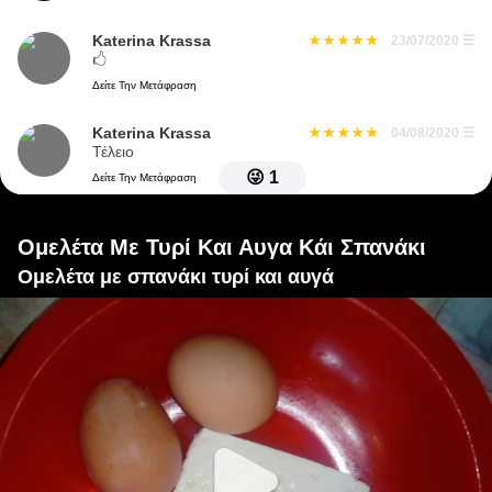
Katerina Krassa
23/07/2020
☰
🖒
Δείτε Την Μετάφραση
Katerina Krassa
04/08/2020
☰
Τέλειο
😜
1
Δείτε Την Μετάφραση
Ομελέτα Με Τυρί Και Αυγα Κάι Σπανάκι
Ομελέτα με σπανάκι τυρί και αυγά