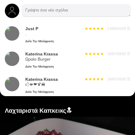
Just P
13/06/2018
☰
.
Δείτε Την Μετάφραση
Katerina Krassa
18/07/2020
☰
Ωραίο Burger
Δείτε Την Μετάφραση
Katerina Krassa
19/07/2020
☰
🖒💋❤🍹🍔
Δείτε Την Μετάφραση
Λαχταριστά Καπκεικς🔝