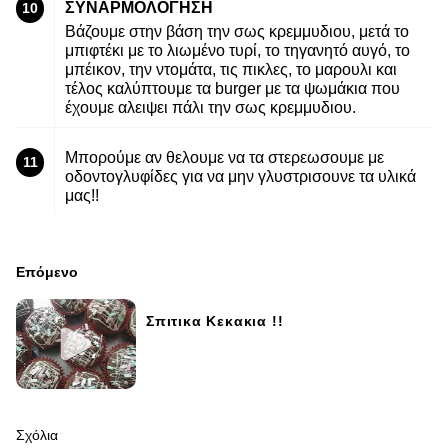
ΣΥΝΑΡΜΟΛΟΓΗΣΗ
10
Βάζουμε στην βάση την σως κρεμμυδιου, μετά το
μπιφτέκι με το λιωμένο τυρί, το τηγανητό αυγό, το
μπέικον, την ντομάτα, τις πικλες, το μαρουλι και
τέλος καλύπτουμε τα burger με τα ψωμάκια που
έχουμε αλειψει πάλι την σως κρεμμυδιου.
Μπορούμε αν θελουμε να τα στερεωσουμε με
11
οδοντογλυφίδες για να μην γλυστρισουνε τα υλικά
μας!!
Επόμενο
Σπιτικα Κεκακια !!
Σχόλια