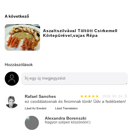
A következő
Aszaltszilvàval Töltött Csirkemell
Körtepürével,vajas Répa
Hozzászólások
Rafael Sanches
2018. 02. 24.
☰
ez csodálatosnak és finomnak tűnik! Üdv a fedélzeten!
Lásd Az Eredeti
Lásd Translation
Alexandra Borenszki
Nagyon szépen köszönöm!:)