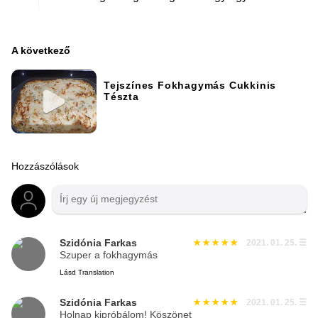
A következő
Tejszínes Fokhagymás Cukkinis
Tészta
Hozzászólások
Szidónia Farkas
2021. 01. 25.
☰
Szuper a fokhagymás
Lásd Translation
Szidónia Farkas
2021. 01. 25.
☰
Holnap kipróbálom! Köszönet