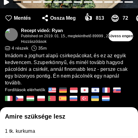
👍
😍
Mentés
Ossza Meg
813
72
Recept videó: Ryan
Published on
2019. 01. 15.
,
megtekinthető 89999
,
2
Kövess engem
Hozzászólások
4
részek
35
m
Imádom a joghurt alapú csirkepácokat, és ez az egyik
kedvencem. Szuperkönnyű, és minél tovább hagyod
pácolódni a csirkét, annál finomabb lesz - persze csak
egy bizonyos pontig. Én nem pácolnék egy napnál
tovább.
Fordítások elérhetők
Amire szüksége lesz
1 tk. kurkuma