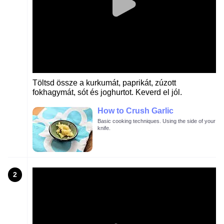
Töltsd össze a kurkumát, paprikát, zúzott
fokhagymát, sót és joghurtot. Keverd el jól.
How to Crush Garlic
Basic cooking techniques. Using the side of your
knife.
2