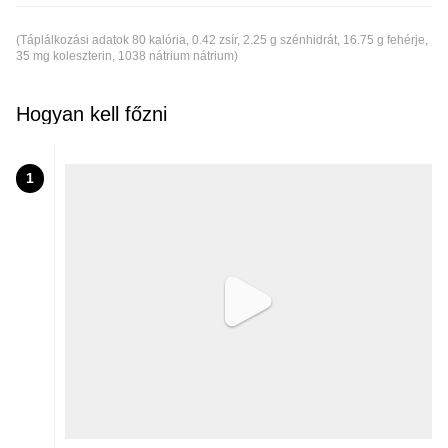
(Táplálkozási adatok 80 kalória, 0.42 zsír, 2.25 g szénhidrát, 16.75 g fehérje,
35 mg koleszterin, 1038 nátrium nátrium)
Hogyan kell főzni
1