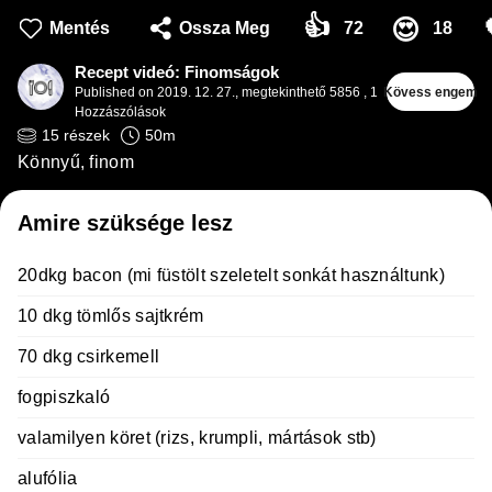
👍
😍
Mentés
Ossza Meg
72
18
Recept videó: Finomságok
Published on
2019. 12. 27.
,
megtekinthető 5856
,
1
Kövess engem
Hozzászólások
15
részek
50
m
Könnyű, finom
Amire szüksége lesz
20dkg bacon (mi füstölt szeletelt sonkát használtunk)
10 dkg tömlős sajtkrém
70 dkg csirkemell
fogpiszkaló
valamilyen köret (rizs, krumpli, mártások stb)
alufólia