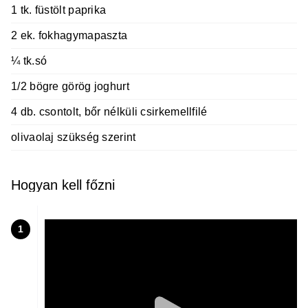
1 tk. füstölt paprika
2 ek. fokhagymapaszta
¼ tk.só
1/2 bögre görög joghurt
4 db. csontolt, bőr nélküli csirkemellfilé
olivaolaj szükség szerint
Hogyan kell főzni
1