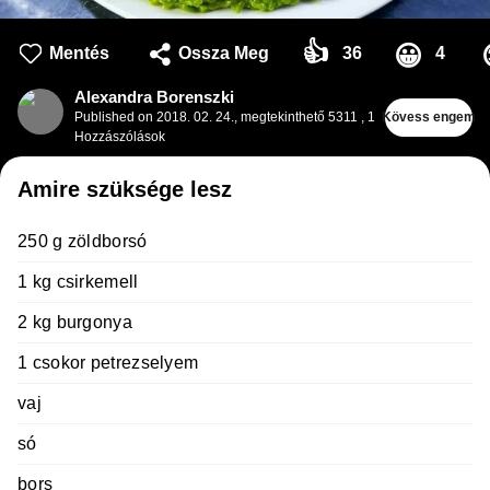
👍
😀
Mentés
Ossza Meg
36
4
Alexandra Borenszki
Published on
2018. 02. 24.
,
megtekinthető 5311
,
1
Kövess engem
Hozzászólások
Amire szüksége lesz
250 g zöldborsó
1 kg csirkemell
2 kg burgonya
1 csokor petrezselyem
vaj
só
bors