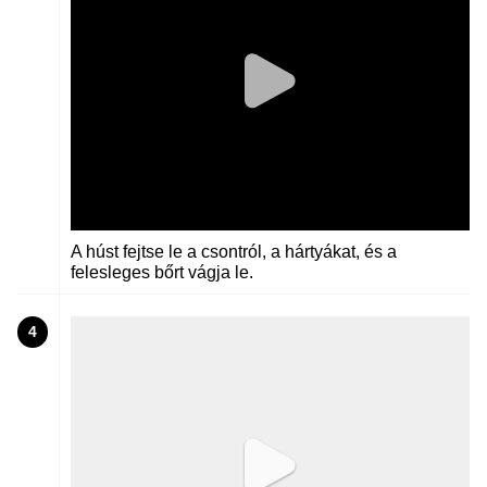
A húst fejtse le a csontról, a hártyákat, és a
felesleges bőrt vágja le.
4