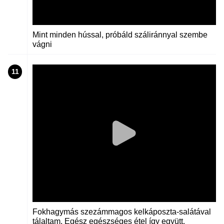
Mint minden hússal, próbáld száliránnyal szembe
vágni
11
Fokhagymás szezámmagos kelkáposzta-salátával
tálaltam. Egész egészséges étel így együtt.