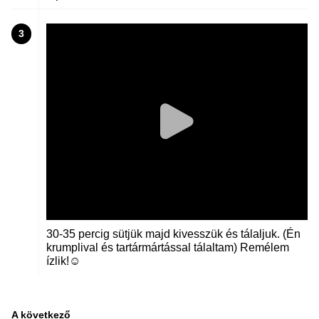
3
30-35 percig sütjük majd kivesszük és tálaljuk. (Én
krumplival és tartármártással tálaltam) Remélem
ízlik!☺️
A következő