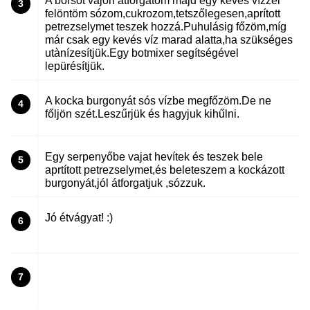
A borsót vajon átforgatom majd egy kevés vízzel
3
felöntöm sózom,cukrozom,tetszőlegesen,aprított
petrezselymet teszek hozzá.Puhulásig főzöm,míg
már csak egy kevés víz marad alatta,ha szükséges
utànízesítjük.Egy botmixer segítségével
lepürésítjük.
A kocka burgonyát sós vízbe megfőzöm.De ne
4
főljön szét.Leszűrjük és hagyjuk kihűlni.
Egy serpenyőbe vajat hevítek és teszek bele
5
aprtított petrezselymet,és beleteszem a kockázott
burgonyát,jól átforgatjuk ,sózzuk.
Jó étvágyat! :)
6
7