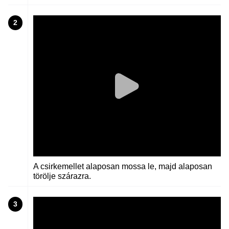
2
A csirkemellet alaposan mossa le, majd alaposan
törölje szárazra.
3