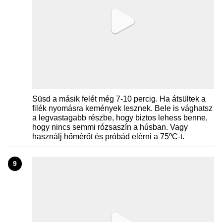
Süsd a másik felét még 7-10 percig. Ha átsültek a
filék nyomásra kemények lesznek. Bele is vághatsz
a legvastagabb részbe, hogy biztos lehess benne,
hogy nincs semmi rózsaszín a húsban. Vagy
használj hőmérőt és próbád elérni a 75ºC-t.
9