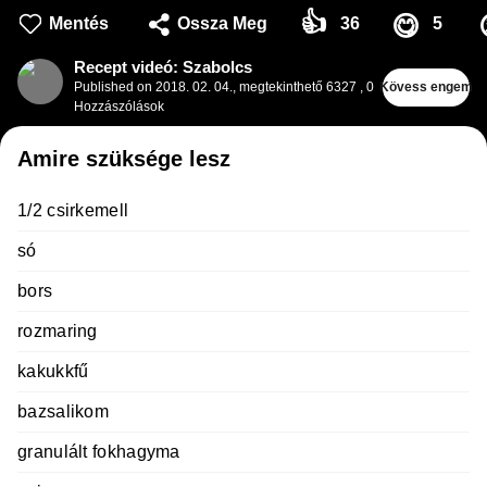
👍
😋
Mentés
Ossza Meg
36
5
Recept videó: Szabolcs
Published on
2018. 02. 04.
,
megtekinthető 6327
,
0
Kövess engem
Hozzászólások
Amire szüksége lesz
1/2 csirkemell
só
bors
rozmaring
kakukkfű
bazsalikom
granulált fokhagyma