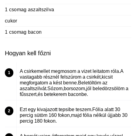
1 csomag aszaltszilva
cukor
1 csomag bacon
Hogyan kell főzni
A csirkemellet megmosom a vizet leitatom róla.A
1
vastagabb résznél felszúrom a csirkét,kicsit
megforgatom a kést benne.Beletöltöm az
aszaltszilvát.Sózom,borsozom,jól beledörzsölöm a
fűsszert,és betekerem baconbe.
Ezt egy kivajazott tepsibe teszem.Fólia alatt 30
2
percig sütöm 160 fokon,majd fólia nélkül újjabb 30
percig 180 fokon.