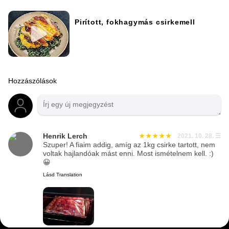
Pirított, fokhagymás csirkemell
Hozzászólások
Henrik Lerch
2021. 10. 28.
☰
Szuper! A fiaim addig, amíg az 1kg csirke tartott, nem
voltak hajlandóak mást enni. Most ismételnem kell. :)
😀
Lásd Translation