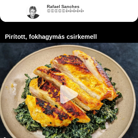
Rafael Sanches
👏👏👏👏👏👍👍👍👍👍
Pirított, fokhagymás csirkemell