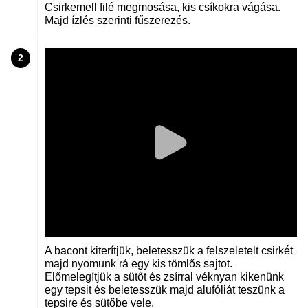
Csirkemell filé megmosása, kis csíkokra vágása.
Majd ízlés szerinti fűszerezés.
2
A bacont kiterítjük, beletesszük a felszeletelt csirkét
majd nyomunk rá egy kis tömlős sajtot.
Előmelegítjük a sütőt és zsírral véknyan kikenünk
egy tepsit és beletesszük majd alufóliát teszünk a
tepsire és sütőbe vele.