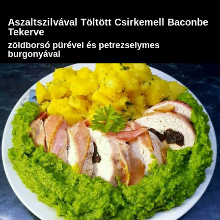
Aszaltszilvával Töltött Csirkemell Baconbe
Tekerve
zöldborsó pürével és petrezselymes
burgonyával